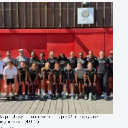
Марија Јанкуловска со тимот на Париз 92 ги стартуваше
подготовките (ФОТО)