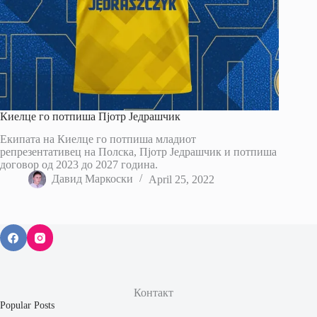
Киелце го потпиша Пјотр Једрашчик
Екипата на Киелце го потпиша младиот
репрезентативец на Полска, Пјотр Једрашчик и потпиша
договор од 2023 до 2027 година.
Давид Маркоски
April 25, 2022
Контакт
Popular Posts