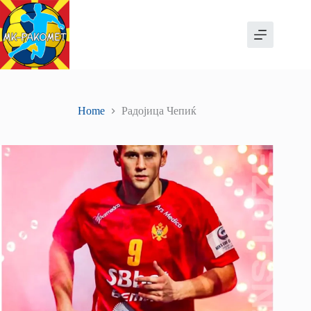
Skip
to
content
Home
Радојица Чепиќ