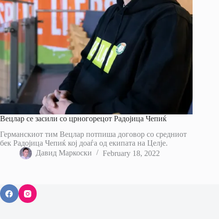
Вецлар се засили со црногорецот Радојица Чепиќ
Германскиот тим Вецлар потпиша договор со средниот
бек Радојица Чепиќ кој доаѓа од екипата на Целје.
Давид Маркоски
February 18, 2022