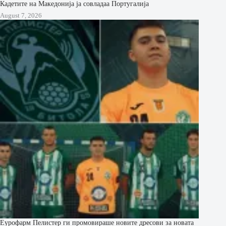
Кадетите на Македонија ја совладаа Португалија
August 7, 2026
Еурофарм Пелистер ги промовираше новите дресови за новата