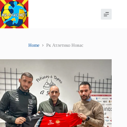
Skip
to
content
Home
Рк Атлетико Новас