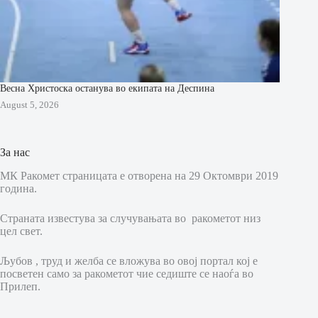
Весна Христоска останува во екипата на Деспина
August 5, 2026
За нас
МК Ракомет страницата е отворена на 29 Октомври 2019
година.
Страната известува за случувањата во ракометот низ
цел свет.
Љубов , труд и желба се вложува во овој портал кој е
посветен само за ракометот чие седиште се наоѓа во
Прилеп.