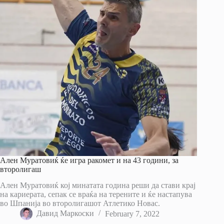
Ален Муратовиќ ќе игра ракомет и на 43 години, за
второлигаш
Ален Муратовиќ кој минатата година реши да стави крај
на кариерата, сепак се враќа на терените и ќе настапува
во Шпанија во второлигашот Атлетико Новас.
Давид Маркоски
February 7, 2022