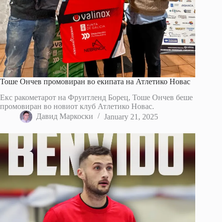
Тоше Ончев промовиран во екипата на Атлетико Новас
Екс ракометарот на Фруитленд Борец, Тоше Ончев беше
промовиран во новиот клуб Атлетико Новас.
Давид Маркоски
January 21, 2025