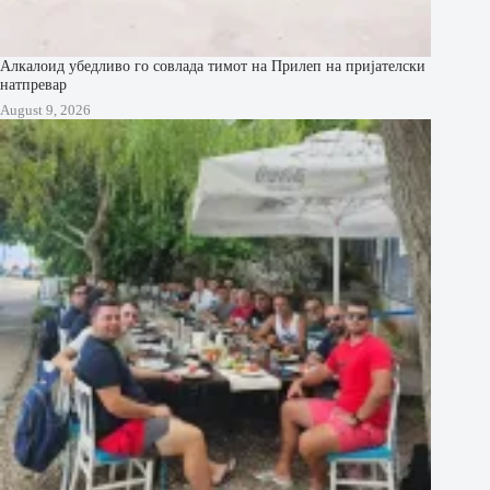
Алкалоид убедливо го совлада тимот на Прилеп на пријателски
натпревар
August 9, 2026