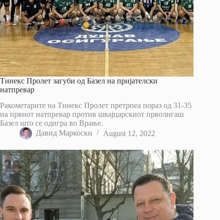
Тинекс Пролет загуби од Базел на пријателски
натпревар
Ракометарите на Тинекс Пролет претрпеа пораз од 31-35
на првиот натпревар против швајцарскиот прволигаш
Базел што се одигра во Врање.
Давид Маркоски
August 12, 2022