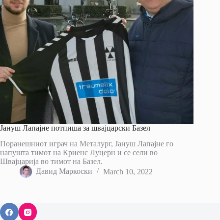
Јануш Лапајне потпиша за швајцарски Базел
Поранешниот играч на Металург, Јануш Лапајне го
напушта тимот на Криенс Луцерн и се сели во
Швајцарија во тимот на Базел.
Давид Маркоски
March 10, 2022