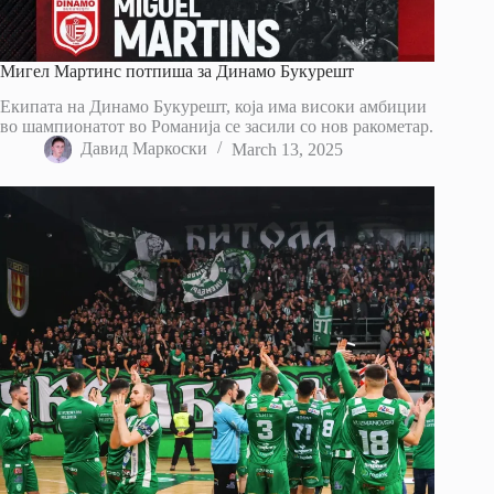
Мигел Мартинс потпиша за Динамо Букурешт
Екипата на Динамо Букурешт, која има високи амбиции
во шампионатот во Романија се засили со нов ракометар.
Давид Маркоски
March 13, 2025