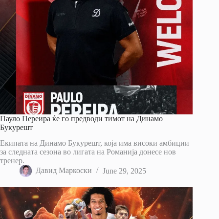
Пауло Переира ќе го предводи тимот на Динамо
Букурешт
Екипата на Динамо Букурешт, која има високи амбиции
за следната сезона во лигата на Романија донесе нов
тренер.
Давид Маркоски
June 29, 2025