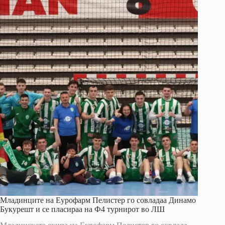
Младинците на Еурофарм Пелистер го совладаа Динамо
Букурешт и се пласираа на Ф4 турнирот во ЛШ