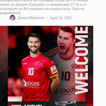
Младинската екипа на Еурофарм Пелистер го совлада
тимот на Динамо Букурешт со минимални 37-36 и се
пласираше на Ф4 турнирот во младинската Лига на
шампионите.
Давид Маркоски
April 18, 2025