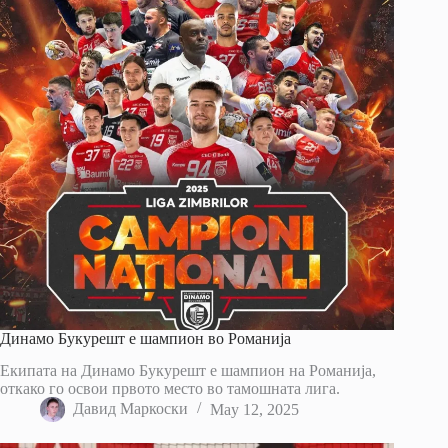
Динамо Букурешт е шампион во Романија
Екипата на Динамо Букурешт е шампион на Романија,
откако го освои првото место во тамошната лига.
Давид Маркоски
May 12, 2025