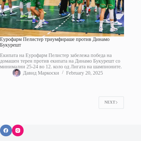
Еурофарм Пелистер триумфираше против Динамо
Букурешт
Екипата на Еурофарм Пелистер забележа победа на
домашен терен против екипата на Динамо Букурешт со
минимални 25-24 во 12. коло од Лигата на шампионите.
Давид Маркоски
February 20, 2025
NEXT