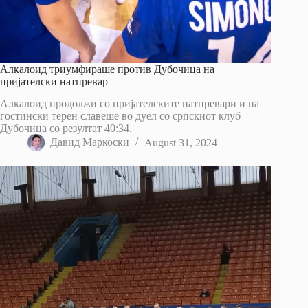
Алкалоид триумфираше против Дубочица на
пријателски натпревар
Алкалоид продолжи со пријателските натпревари и на
гостински терен славеше во дуел со српскиот клуб
Дубочица со резултат 40:34.
Давид Маркоски
August 31, 2024