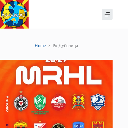
Skip
to
content
Home
Рк Дубочица