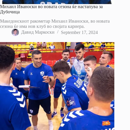
Михаил Иваноски во новата сезона ќе настапува за
Дубочица
Македонскиот ракометар Михаил Иваноски, во новата
сезона ќе има нов клуб во својата кариера.
Давид Маркоски
September 17, 2024