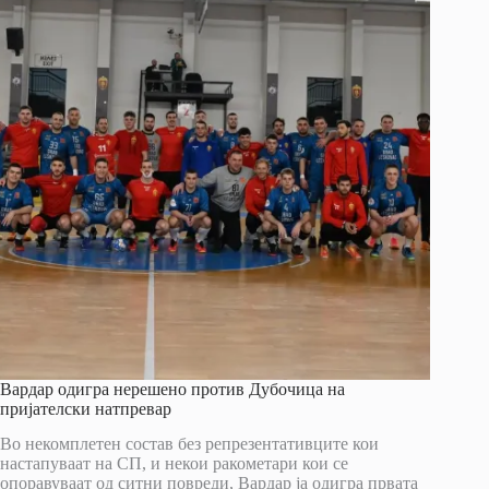
Вардар одигра нерешено против Дубочица на
пријателски натпревар
Во некомплетен состав без репрезентативците кои
настапуваат на СП, и некои ракометари кои се
опоравуваат од ситни повреди, Вардар ја одигра првата