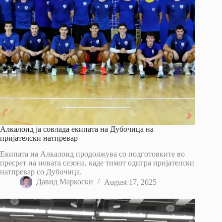
Алкалоид ја совлада екипата на Дубочица на
пријателски натпревар
Екипата на Алкалоид продолжува со подготовките во
пресрет на новата сезона, каде тимот одигра пријателски
натпревар со Дубочица.
Давид Маркоски
August 17, 2025