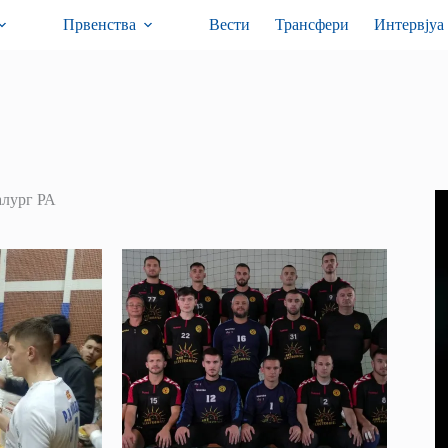
Првенства
Вести
Трансфери
Интервјуа
алург РА