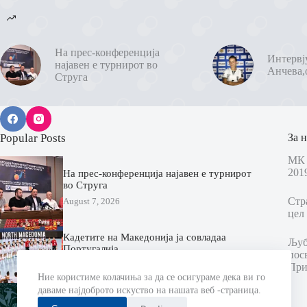
На прес-конференција
Интервј
најавен е турнирот во
Анчева,
Струга
Popular Posts
За н
МК 
201
На прес-конференција најавен е турнирот
во Струга
Стр
August 7, 2026
цел 
Кадетите на Македонија ја совладаа
Љубо
Португалија
пос
August 7, 2026
При
Ние користиме колачиња за да се осигураме дека ви го
даваме најдоброто искуство на нашата веб -страница.
Еурофарм Пелистер ги промовираше
новите дресови за новата сезона