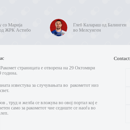
у со Марија
Глеб Калараш од Балинген
од ЖРК Астибо
во Мелсунген
ас
Contact
Ракомет страницата е отворена на 29 Октомври
9 година.
аната известува за случувањата во ракометот низ
свет.
в , труд и желба се вложува во овој портал кој е
ветен само за ракометот чие седиште се наоѓа во
леп.