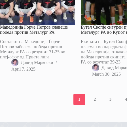
Македонија Ѓорче Петров славеше
Бутел Скопје сигурен 
победа против Металург РА
Металург РА во Купот 
Составот на Македонија Ѓорче
Екипата на Бутел Скопј
Петров забележа победа против
пласман во наредната ф
Металург РА со резултат 31-25 во
на Македонија, откако 
плеј-офот од Првата лига.
победа против екипата
РА со резултат 39-23.
Давид Маркоски
Давид Марк
April 7, 2025
March 30, 2025
1
2
3