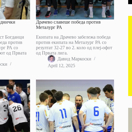
еднички
Драчево славеше победа против
Металург РА
ст Богданци
Екипата на Драчево забележа победа
беда против
против екипата на Металург РА со
ург РА со
резултат 32-27 во 2. коло од плеј-офот
фот од Првата
од Првата лига.
Давид Маркоски
оски
April 12, 2025