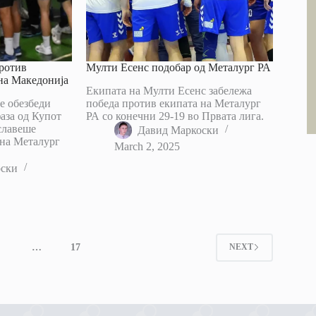
против
Мулти Есенс подобар од Металург РА
на Македонија
Екипата на Мулти Есенс забележа
е обезбеди
победа против екипата на Металург
аза од Купот
РА со конечни 29-19 во Првата лига.
славеше
Давид Маркоски
 на Металург
March 2, 2025
оски
4
…
17
NEXT