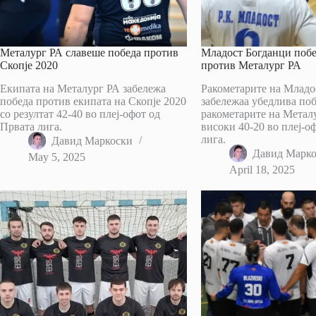
Металург РА славеше победа против
Младост Богданци поб
Скопје 2020
против Металург РА
Екипата на Металург РА забележа
Ракометарите на Младо
победа против екипата на Скопје 2020
забележаа убедлива по
со резултат 42-40 во плеј-офот од
ракометарите на Метал
Првата лига.
високи 40-20 во плеј-о
лига.
Давид Маркоски
Давид Марк
May 5, 2025
April 18, 2025