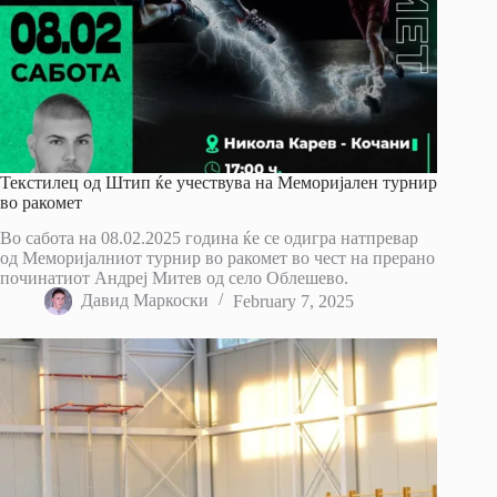
Текстилец од Штип ќе учествува на Меморијален турнир
во ракомет
Во сабота на 08.02.2025 година ќе се одигра натпревар
од Меморијалниот турнир во ракомет во чест на прерано
починатиот Андреј Митев од село Облешево.
Давид Маркоски
February 7, 2025