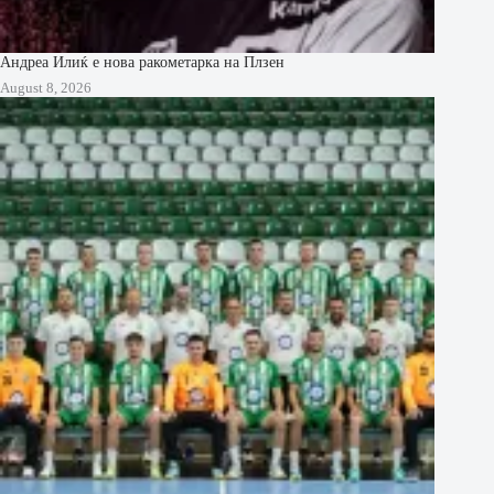
Андреа Илиќ е нова ракометарка на Плзен
August 8, 2026