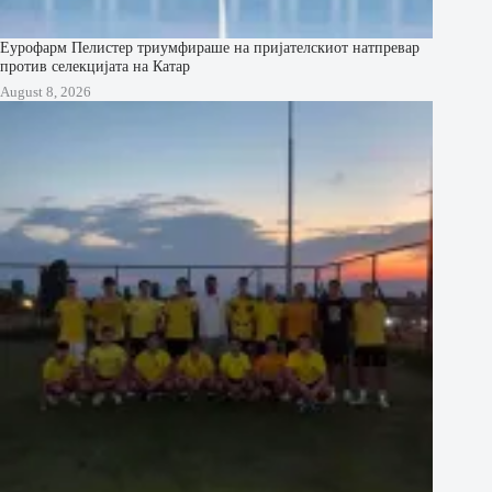
Еурофарм Пелистер триумфираше на пријателскиот натпревар
против селекцијата на Катар
August 8, 2026