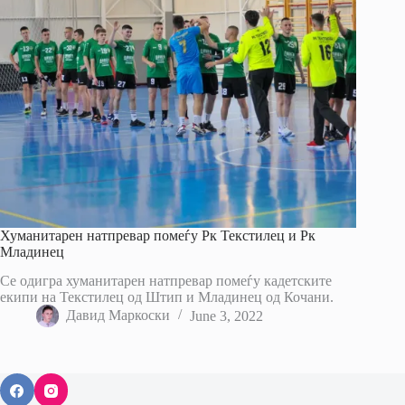
Хуманитарен натпревар помеѓу Рк Текстилец и Рк
Младинец
Се одигра хуманитарен натпревар помеѓу кадетските
екипи на Текстилец од Штип и Младинец од Кочани.
Давид Маркоски
June 3, 2022