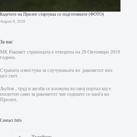
Кадетите на Прилеп стартуваа со подготовките (ФОТО)
August 8, 2026
За нас
МК Ракомет страницата е отворена на 29 Октомври 2019
година.
Страната известува за случувањата во ракометот низ
цел свет.
Љубов , труд и желба се вложува во овој портал кој е
посветен само за ракометот чие седиште се наоѓа во
Прилеп.
Contact Info
Телефон: