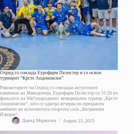
Охрид го совлада Еурофарм Пелистер и го освои
турнирот “Крсте Андоновски”
Ракометарите на Охрид го совладаа актуелниот
шампион на Македонија, Еурофарм Пелистер со 31:26 во
финалето на Меѓународниот меморијален турнир „Крсте
Андоновски“, што се одигра вечерва во прекрасен
амбиент во исполнетата спортска сала „Билјанини
Извори“.
Давид Маркоски
August 23, 2025