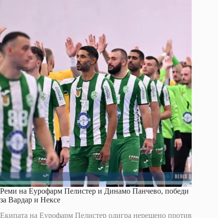
Реми на Еурофарм Пелистер и Динамо Панчево, победи
за Вардар и Нексе
Екипата на Еурофарм Пелистер одигра нерешено против