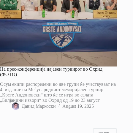
На прес-конференција најавен турнирот во Охрид
(ФОТО)
Осум екипи распоредени во две групи ќе учествуваат на
4. издание на Меѓународниот меморијален турнир
„Крсте Андоновски“ што ќе се игра во салата
„Билјанини извори“ во Охрид од 19 до 23 август.
Давид Маркоски
August 19, 2025