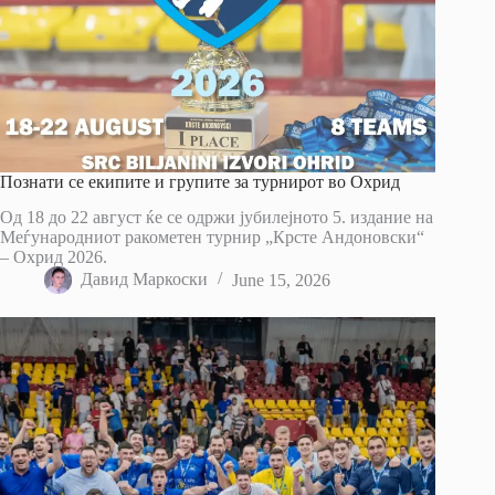
Познати се екипите и групите за турнирот во Охрид
Од 18 до 22 август ќе се одржи јубилејното 5. издание на
Меѓународниот ракометен турнир „Крсте Андоновски“
– Охрид 2026.
Давид Маркоски
June 15, 2026