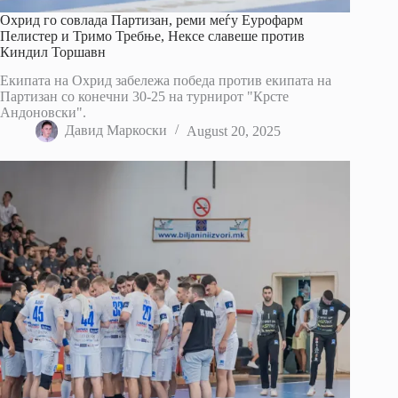
Охрид го совлада Партизан, реми меѓу Еурофарм
Пелистер и Тримо Требње, Нексе славеше против
Киндил Торшавн
Екипата на Охрид забележа победа против екипата на
Партизан со конечни 30-25 на турнирот "Крсте
Андоновски".
Давид Маркоски
August 20, 2025