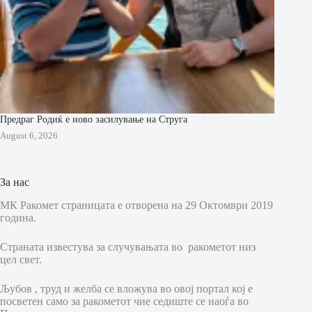
Предраг Родиќ е ново засилување на Струга
August 6, 2026
За нас
МК Ракомет страницата е отворена на 29 Октомври 2019
година.
Страната известува за случувањата во ракометот низ
цел свет.
Љубов , труд и желба се вложува во овој портал кој е
посветен само за ракометот чие седиште се наоѓа во