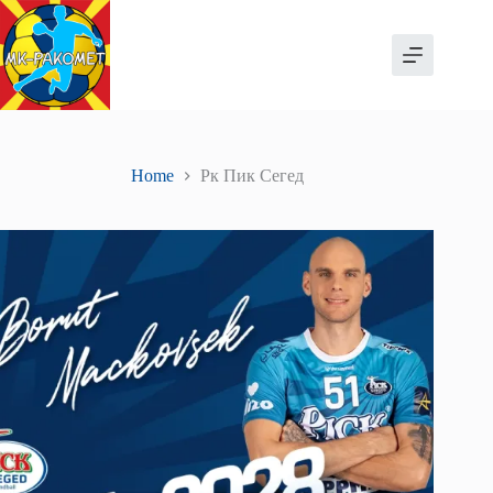
Skip
to
content
Home
Рк Пик Сегед