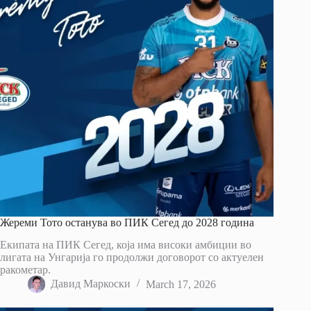
Жереми Тото останува во ПИК Сегед до 2028 година
Екипата на ПИК Сегед, која има високи амбиции во
лигата на Унгарија го продолжи договорот со актуелен
ракометар.
Давид Маркоски
March 17, 2026