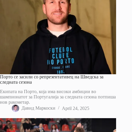
Порто се засили со репрезентативец на Шведска за
следната сезона
Екипата на Порто, која има високи амбиции во
шампионатот за Португалија за следната сезона потпиша
нов ракометар.
Давид Маркоски
April 24, 2025