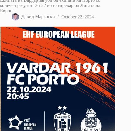
Екипата на Вардар загуби од екипата на Порто со
конечен резултат 26-22 во натпревар од Лигата на
Европа.
Давид Маркоски
October 22, 2024