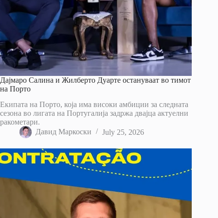
Дајмаро Салина и Жилберто Дуарте остануваат во тимот
на Порто
Екипата на Порто, која има високи амбиции за следната
сезона во лигата на Португалија задржа двајца актуелни
ракометари.
Давид Маркоски
July 25, 2026