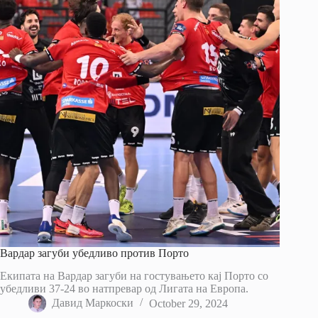
Вардар загуби убедливо против Порто
Екипата на Вардар загуби на гостувањето кај Порто со
убедливи 37-24 во натпревар од Лигата на Европа.
Давид Маркоски
October 29, 2024