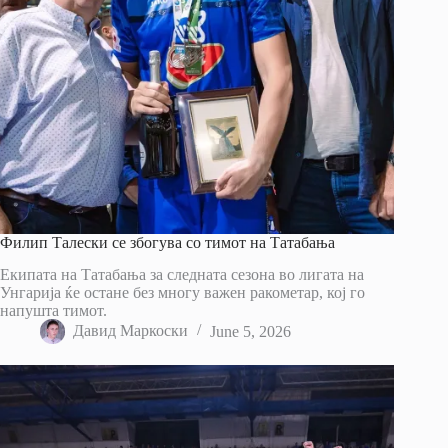
Филип Талески се збогува со тимот на Татабања
Екипата на Татабања за следната сезона во лигата на
Унгарија ќе остане без многу важен ракометар, кој го
напушта тимот.
Давид Маркоски
June 5, 2026