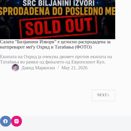
Салата “Билјанини Извори” е целосно распродадена за
натпреварот меѓу Охрид и Татабања (ФОТО)
Екипата на Охрид ја очекува двомеч против екипата на
Татабања во рамки од финалето од Европскиот Куп.
Давид Маркоски
May 21, 2026
NEXT