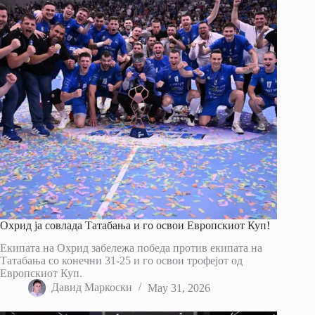
Охрид ја совлада Татабања и го освои Европскиот Куп!
Екипата на Охрид забележа победа против екипата на
Татабања со конечни 31-25 и го освои трофејот од
Европскиот Куп.
Давид Маркоски
May 31, 2026