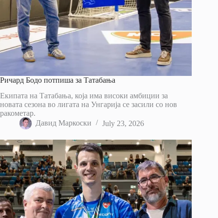
Ричард Бодо потпиша за Татабања
Екипата на Татабања, која има високи амбиции за
новата сезона во лигата на Унгарија се засили со нов
ракометар.
Давид Маркоски
July 23, 2026