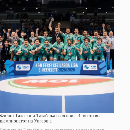
Филип Талески и Татабања го освоија 3. место во
шампионатот на Унгарија