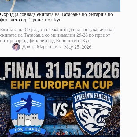
Охрид ја совлада екипата на Татабања во Унгарија во
финалето од Европскиот Куп
Екипата на Охрид забележа победа на гостувањето кај
екипата на Татабања со минимални 29-28 во првиот
натпревар од финалето од Европскиот Куп.
Давид Маркоски
May 25, 2026