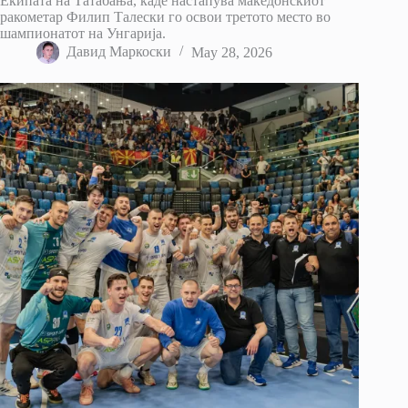
Екипата на Татабања, каде настапува македонскиот
ракометар Филип Талески го освои третото место во
шампионатот на Унгарија.
Давид Маркоски
May 28, 2026