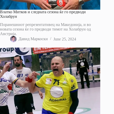
Влатко Митков и следната сезона ќе го предводи
Холабрун
Поранешниот репрезентативец на Македонија, и во
новата сезона ќе го предводи тимот на Холабрун од
Австрија.
Давид Маркоски
June 25, 2024