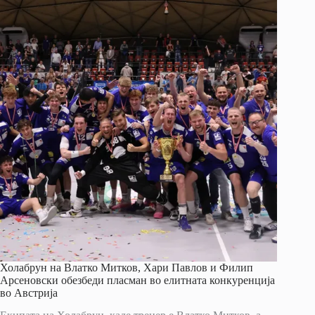
Холабрун на Влатко Митков, Хари Павлов и Филип
Арсеновски обезбеди пласман во елитната конкуренција
во Австрија