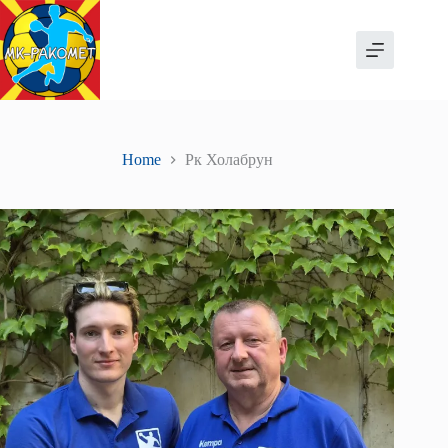
Skip
to
content
Home
Рк Холабрун