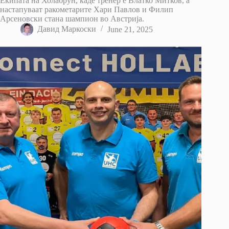
Екипата на Холабрун, каде тренер е Влатко Митков, а
настапуваат ракометарите Хари Павлов и Филип
Арсеновски стана шампион во Австрија.
Давид Маркоски
June 21, 2025