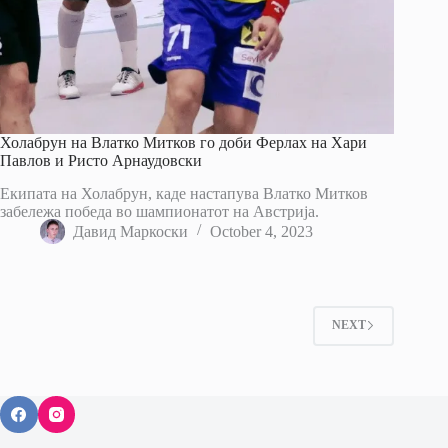
Холабрун на Влатко Митков го доби Ферлах на Хари
Павлов и Ристо Арнаудовски
Екипата на Холабрун, каде настапува Влатко Митков
забележа победа во шампионатот на Австрија.
Давид Маркоски
October 4, 2023
NEXT