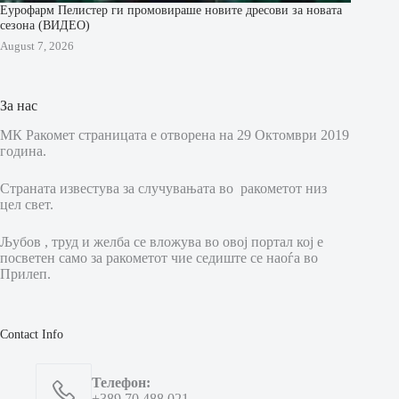
Еурофарм Пелистер ги промовираше новите дресови за новата
сезона (ВИДЕО)
August 7, 2026
За нас
МК Ракомет страницата е отворена на 29 Октомври 2019
година.
Страната известува за случувањата во ракометот низ
цел свет.
Љубов , труд и желба се вложува во овој портал кој е
посветен само за ракометот чие седиште се наоѓа во
Прилеп.
Contact Info
Телефон:
+389 70 488 021