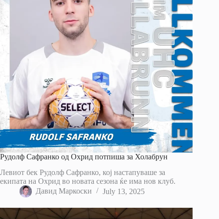
Рудолф Сафранко од Охрид потпиша за Холабрун
Левиот бек Рудолф Сафранко, кој настапуваше за
екипата на Охрид во новата сезона ќе има нов клуб.
Давид Маркоски
July 13, 2025