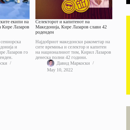
ките екипи на
Селекторот и капитенот на
а Кире Лазаров
Македонија, Кире Лазаров слави 42
роденден
 сениорска
Најдобриот македонски ракометар на
донија и
сите времиња и селектор и капитен
ре Лазаров го
на националниот тим, Кирил Лазаров
денден.
денеска полни 42 години.
оски
Давид Маркоски
May 10, 2022