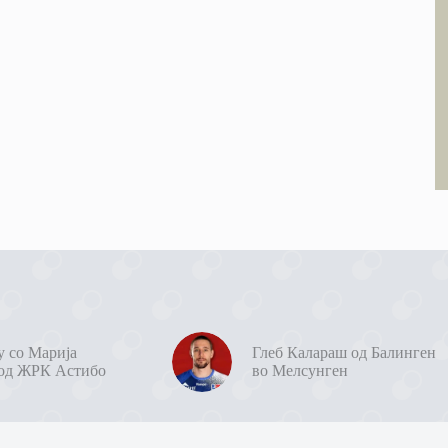
у со Марија
Глеб Калараш од Балинген
од ЖРК Астибо
во Мелсунген