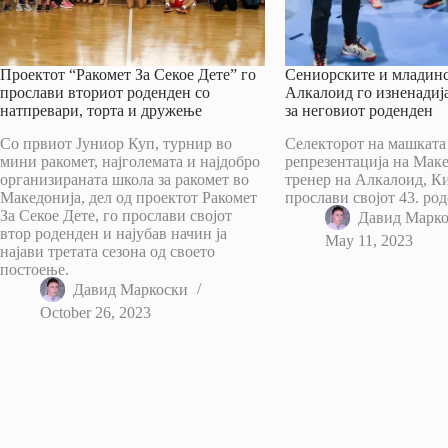
Проектот “Ракомет За Секое Дете” го
Сениорските и младинс
прослави вториот роденден со
Алкалоид го изненадиј
натпревари, торта и дружење
за неговиот роденден
Со првиот Јуниор Куп, турнир во
Селекторот на машката
мини ракомет, најголемата и најдобро
репрезентација на Маке
организираната школа за ракомет во
тренер на Алкалоид, Ки
Македонија, дел од проектот Ракомет
прослави својот 43. ро
За Секое Дете, го прослави својот
Давид Марк
втор роденден и најубав начин ја
May 11, 2023
најави третата сезона од своето
постоење.
Давид Маркоски
October 26, 2023