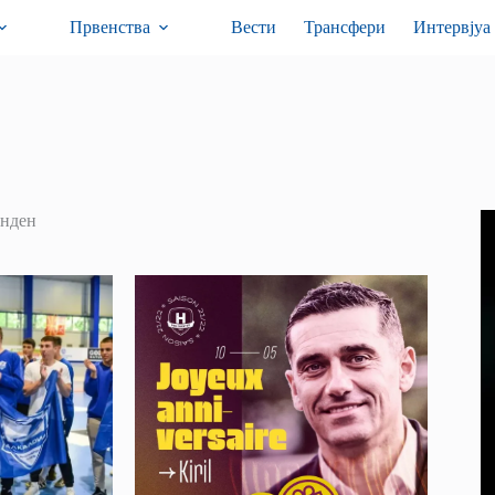
Првенства
Вести
Трансфери
Интервјуа
енден