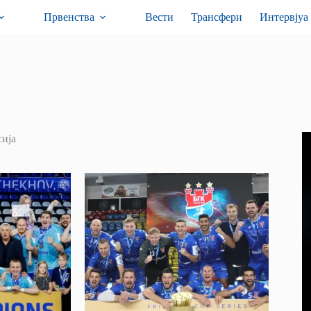
Првенства
Вести
Трансфери
Интервјуа
сија