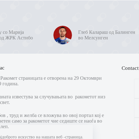
у со Марија
Глеб Калараш од Балинген
од ЖРК Астибо
во Мелсунген
ас
Contact
Ракомет страницата е отворена на 29 Октомври
9 година.
аната известува за случувањата во ракометот низ
свет.
в , труд и желба се вложува во овој портал кој е
ветен само за ракометот чие седиште се наоѓа во
леп.
ајдоброто искуство на нашата веб -страница.