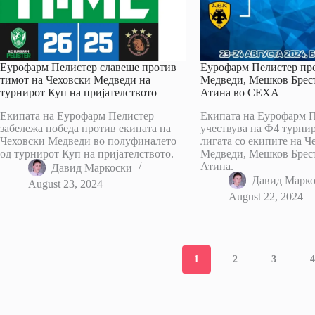
Еурофарм Пелистер славеше против
Еурофарм Пелистер пр
тимот на Чеховски Медведи на
Медведи, Мешков Брес
турнирот Куп на пријателството
Атина во СЕХА
Екипата на Еурофарм Пелистер
Екипата на Еурофарм П
забележа победа против екипата на
учествува на Ф4 турн
Чеховски Медведи во полуфиналето
лигата со екипите на Ч
од турнирот Куп на пријателството.
Медведи, Мешков Брес
Атина.
Давид Маркоски
Давид Марк
August 23, 2024
August 22, 2024
1
2
3