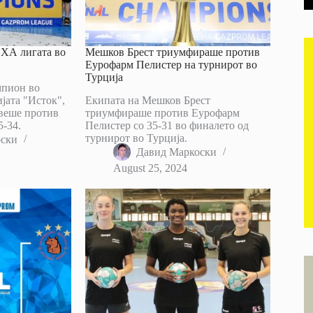
ЕХА лигата во
Мешков Брест триумфираше против
Еурофарм Пелистер на турнирот во
Турција
мпион во
јата "Исток",
Екипата на Мешков Брест
авеше против
триумфираше против Еурофарм
5-34.
Пелистер со 35-31 во финалето од
турнирот во Турција.
оски
Давид Маркоски
August 25, 2024