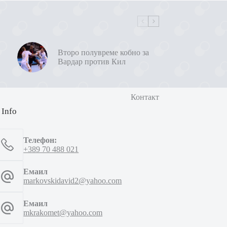
Второ полувреме кобно за
Вардар против Кил
Контакт
 Info
Телефон:
+389 70 488 021
Емаил
markovskidavid2@yahoo.com
Емаил
mkrakomet@yahoo.com