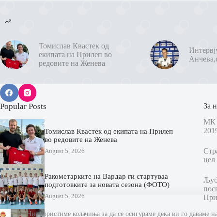
Томислав Квастек од
Интервј
екипата на Прилеп во
Анчева,
редовите на Женева
Popular Posts
За н
МК 
201
Томислав Квастек од екипата на Прилеп
во редовите на Женева
Стр
August 5, 2026
цел 
Ракометарките на Вардар ги стартуваа
Љубо
подготовките за новата сезона (ФОТО)
пос
August 5, 2026
При
Ние користиме колачиња за да се осигураме дека ви го даваме н