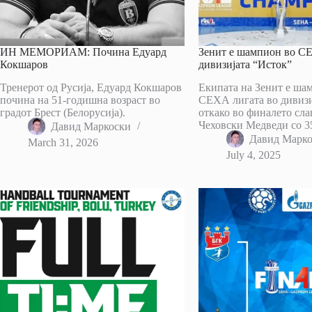
ИН МЕМОРИАМ: Почина Едуард
Зенит е шампион во С
Кокшаров
дивизијата “Исток”
Тренерот од Русија, Едуард Кокшаров
Екипата на Зенит е ша
почина на 51-годишна возраст во
СЕХА лигата во дивизи
градот Брест (Белорусија).
откако во финалето сл
Чеховски Медведи со 3
Давид Маркоски
Давид Марк
March 31, 2026
July 4, 2025