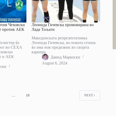
отив Чеховски
Леонида Гичевска промовирана во
т против АЕК
Лада Тољати
Македонската репрезентативка
елистер ќе
Леонида Гичевска, во новата сезона
ирот во СЕХА
ќе има нов предизвик во својата
еховски
кариера.
т и АЕК
Давид Маркоски
August 6, 2024
оски
4
…
10
NEXT