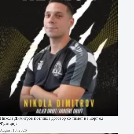
Никола Димитров потпиша договор со тимот на Корт од
Франција
August 10, 2026