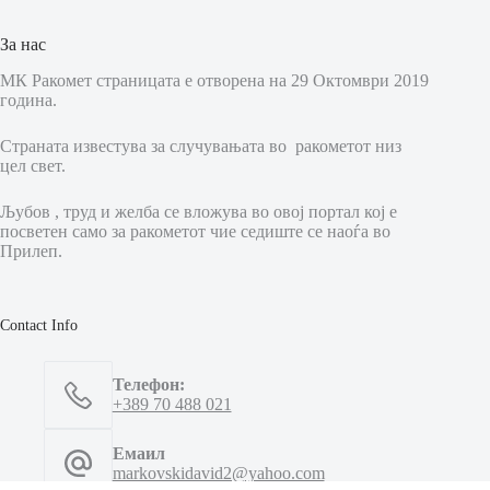
За нас
МК Ракомет страницата е отворена на 29 Октомври 2019
година.
Страната известува за случувањата во ракометот низ
цел свет.
Љубов , труд и желба се вложува во овој портал кој е
посветен само за ракометот чие седиште се наоѓа во
Прилеп.
Contact Info
Телефон:
+389 70 488 021
Емаил
markovskidavid2@yahoo.com