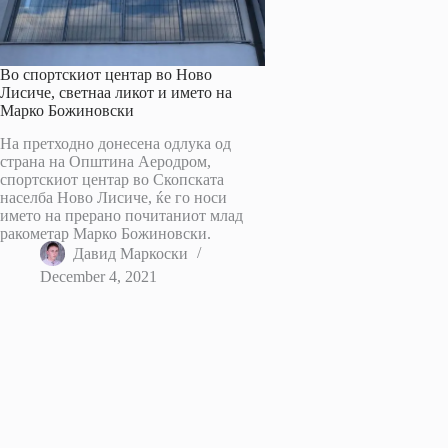
Во спортскиот центар во Ново
Лисиче, светнаа ликот и името на
Марко Божиновски
На претходно донесена одлука од
страна на Општина Аеродром,
спортскиот центар во Скопската
населба Ново Лисиче, ќе го носи
името на прерано почитаниот млад
ракометар Марко Божиновски.
Давид Маркоски
December 4, 2021