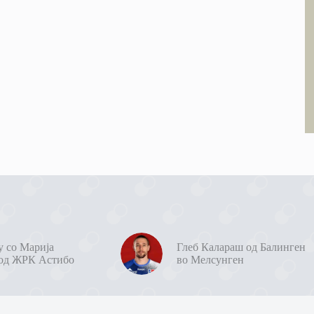
у со Марија
Глеб Калараш од Балинген
од ЖРК Астибо
во Мелсунген