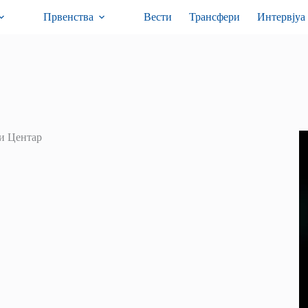
Првенства
Вести
Трансфери
Интервјуа
и Центар