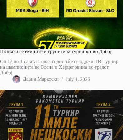
Познати се екипите и групите за турнирот во Добој
Од 12 до 15 август оваа година ќе се одржи ТВ Турнир
на шампионите во Босна и Херцеговина во градот
Добој.
Давид Маркоски
July 1, 2026