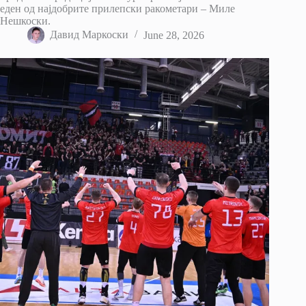
еден од најдобрите прилепски ракометари – Миле
Нешкоски.
Давид Маркоски
June 28, 2026