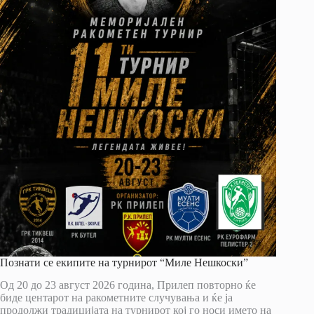
Познати се екипите на турнирот “Миле Нешкоски”
Од 20 до 23 август 2026 година, Прилеп повторно ќе
биде центарот на ракометните случувања и ќе ја
продолжи традицијата на турнирот кој го носи името на