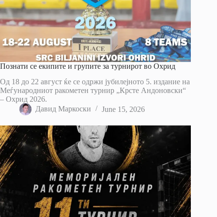
Познати се екипите и групите за турнирот во Охрид
Од 18 до 22 август ќе се одржи јубилејното 5. издание на
Меѓународниот ракометен турнир „Крсте Андоновски“
– Охрид 2026.
Давид Маркоски
June 15, 2026