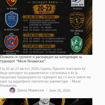
Познати се групите и распоредот на натпревари за
турнирот “Миле Нешкоски”
Од 20 до 23 август 2026 година, Прилеп повторно ќе
биде центарот на ракометните случувања и ќе ја
продолжи традицијата на турнирот кој го носи името на
еден од најдобрите прилепски ракометари – Миле
Нешкоски.
Давид Маркоски
June 29, 2026