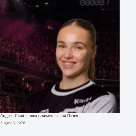
Андреа Илиќ е нова ракометарка на Плзен
August 8, 2026