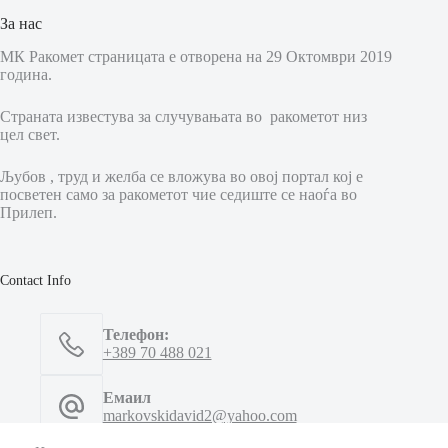
За нас
МК Ракомет страницата е отворена на 29 Октомври 2019
година.
Страната известува за случувањата во ракометот низ
цел свет.
Љубов , труд и желба се вложува во овој портал кој е
посветен само за ракометот чие седиште се наоѓа во
Прилеп.
Contact Info
Телефон:
+389 70 488 021
Емаил
markovskidavid2@yahoo.com