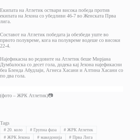
Екипата на Атлетик оствари висока победа против
екипата на Јехона со убедливи 46-7 во Женската Прва
лига.
Составот на Атлетик победата ја обезбеди уште во
првото полувреме, кога на полувреме водеше со високи
22-4.
Најефикасна во редовите на Атлетик беше Мирјана
Думбалоска со десет гола, додека кај Јехона најефикасни
беа Бленда Абудлаји, Агнеса Хасани и Алтина Хасани со
по два гола.
(фото – ЖРК Атлетик)📷
Tags
#
20. коло
#
Групна фаза
#
ЖРК Атлетик
#
ЖРК Јехона
#
македонија
#
Прва Лига