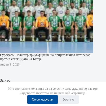
Еурофарм Пелистер триумфираше на пријателскиот натпревар
против селекцијата на Катар
August 8, 2026
За нас
МК Ракомет страницата е отворена на 29 Октомври 2019
Ние користиме колачиња за да се осигураме дека ви го даваме
година.
најдоброто искуство на нашата веб -страница.
Се согласувам
Decline
Страната известува за случувањата во ракометот низ