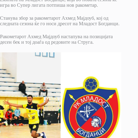
игра во Супер лигата потпиша нов ракометар.
Станува збор за ракометарот Ахмед Мајдоуб, кој од
следната сезона ќе го носи дресот на Младост Богданци.
Ракометарот Ахмед Мајдоуб настапува на позицијата
десен бек и тој доаѓа од редовите на Струга.