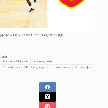
(фото – Рк Младост 1977 Богданци)📷
Tags
#
Ахмед Мајдоуб
#
македонија
#
Рк Младост 1977 Богданци
#
Супер лига
#
Трансфер