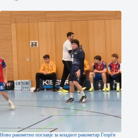
Ново ракометно поглавје за младиот ракометар Ѓеорѓи