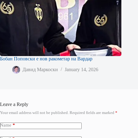
Бобан Поповски е нов ракометар на Вардар
Давид Маркоски
January 14, 2026
Leave a Reply
Your email address will not be published.
Required fields are marked
*
Name
*