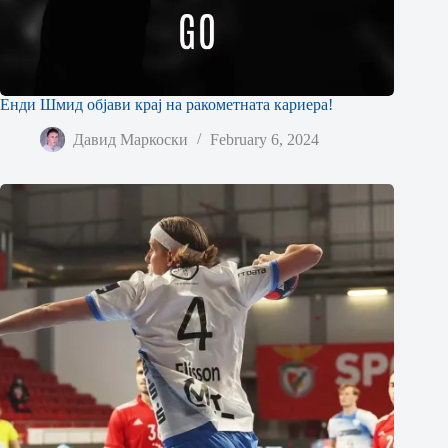
Енди Шмид објави крај на ракометната кариера!
Давид Маркоски
February 6, 2024