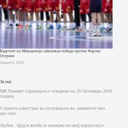
Кадетите на Македонија забележаа победа против Фарски
Острови
August 6, 2026
За нас
МК Ракомет страницата е отворена на 29 Октомври 2019
година.
Страната известува за случувањата во ракометот низ
цел свет.
Љубов , труд и желба се вложува во овој портал кој е