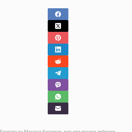
Екипата на Младост Богданци, која има високи амбиции