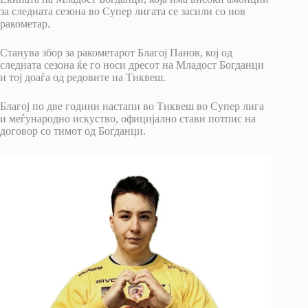
за следната сезона во Супер лигата се засили со нов
ракометар.
Станува збор за ракометарот Благој Панов, кој од
следната сезона ќе го носи дресот на Младост Богданци
и тој доаѓа од редовите на Тиквеш.
Благој по две години настапи во Тиквеш во Супер лига
и меѓународно искуство, официјално стави потпис на
договор со тимот од Богданци.