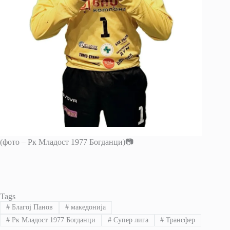
(фото – Рк Младост 1977 Богданци)📷
Tags
#
Благој Панов
#
македонија
#
Рк Младост 1977 Богданци
#
Супер лига
#
Трансфер