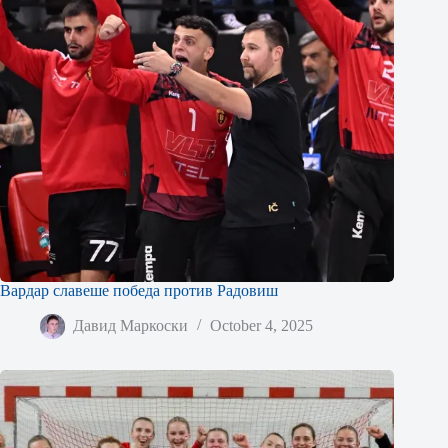
Вардар славеше победа против Радовиш
Давид Маркоски
October 4, 2025