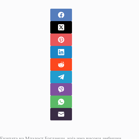
Екипата на Младост Богданци, која има високи амбиции