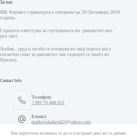
За нас
МК Ракомет страницата е отворена на 29 Октомври 2019
година.
Страната известува за случувањата во ракометот низ
цел свет.
Љубов , труд и желба се вложува во овој портал кој е
посветен само за ракометот чие седиште се наоѓа во
Прилеп.
Contact Info
Телефон:
+389 70 488 021
Емаил
markovskidavid2@yahoo.com
Ние користиме колачиња за да се осигураме дека ви го даваме
Емаил