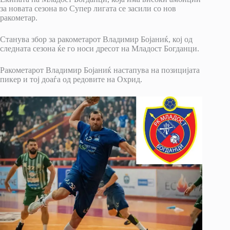
за новата сезона во Супер лигата се засили со нов
ракометар.
Станува збор за ракометарот Владимир Бојаниќ, кој од
следната сезона ќе го носи дресот на Младост Богданци.
Ракометарот Владимир Бојаниќ настапува на позицијата
пикер и тој доаѓа од редовите на Охрид.