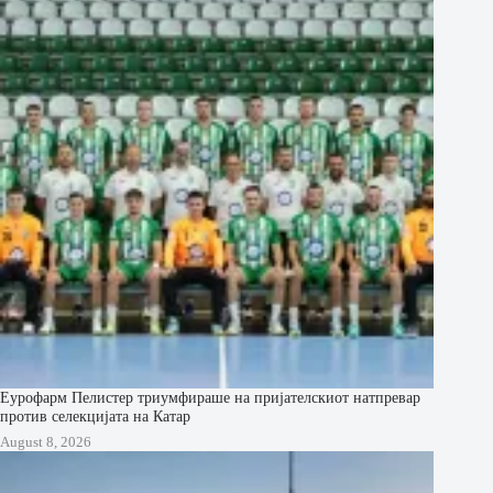
Еурофарм Пелистер триумфираше на пријателскиот натпревар
против селекцијата на Катар
August 8, 2026