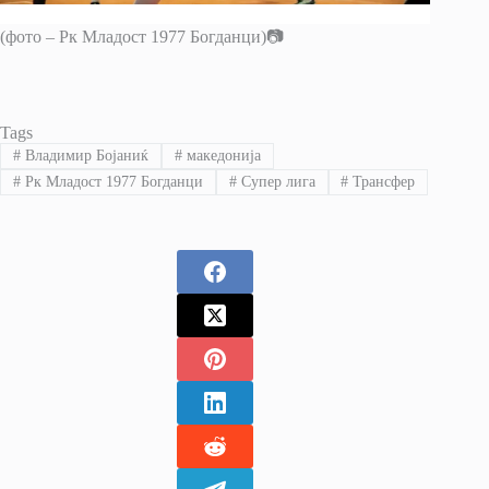
(фото – Рк Младост 1977 Богданци)📷
Tags
#
Владимир Бојаниќ
#
македонија
#
Рк Младост 1977 Богданци
#
Супер лига
#
Трансфер