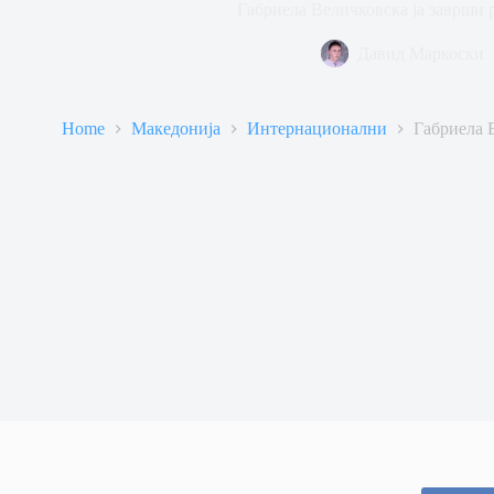
Габриела Величковска ја заврши 
Давид Маркоски
Home
Македонија
Интернационални
Габриела 