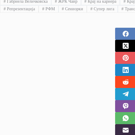
#
Габриела Величковска
#
ЖРК Чаир
#
Крај на кариера
#
Крај
#
Репрезентација
#
РФМ
#
Сениорки
#
Супер лига
#
Тран