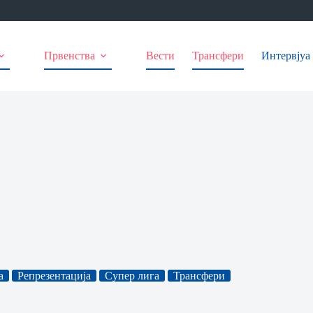
Првенства
Вести
Трансфери
Интервјуа
а
Репрезентација
Супер лига
Трансфери