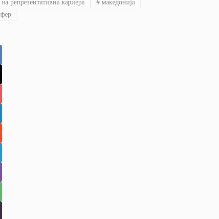
 на репрезентативна кариера
#
македонија
сфер