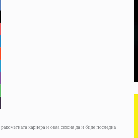
 ракометната кариера и оваа сезона да и биде последна