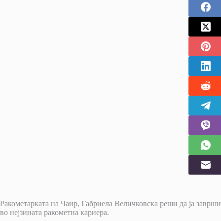
Ракометарката на Чаир, Габриела Величковска реши да ја заврши
во нејзината ракометна кариера.