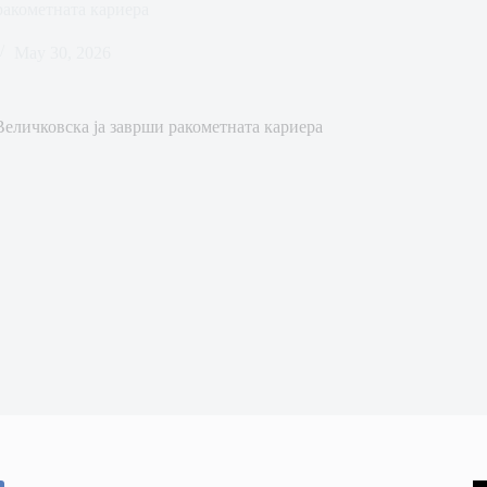
ракометната кариера
May 30, 2026
Величковска ја заврши ракометната кариера