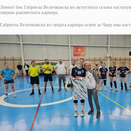
Левиот бек Габриела Величковска во актуелната сезона настапува
заврши ракометната кариера.
Габриела Величковска во својата кариера освен за Чаир има нас