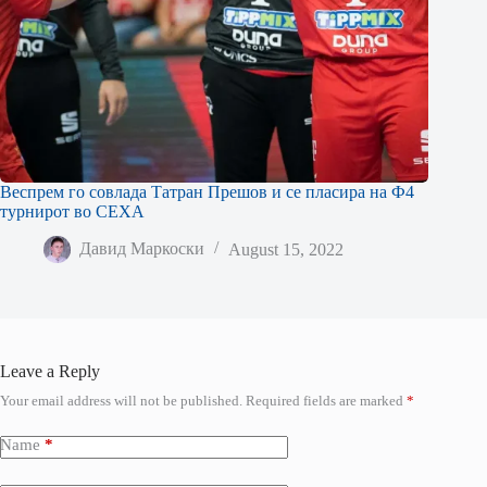
Веспрем го совлада Татран Прешов и се пласира на Ф4
турнирот во СЕХА
Давид Маркоски
August 15, 2022
Leave a Reply
Your email address will not be published.
Required fields are marked
*
Name
*