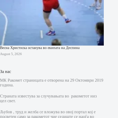
Весна Христоска останува во екипата на Деспина
August 5, 2026
За нас
МК Ракомет страницата е отворена на 29 Октомври 2019
година.
Страната известува за случувањата во ракометот низ
цел свет.
Љубов , труд и желба се вложува во овој портал кој е
посветен само за ракометот чие седиште се наоѓа во