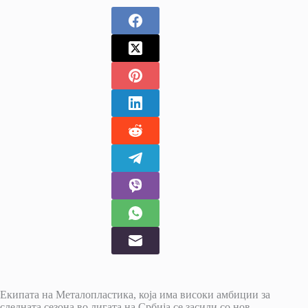
Екипата на Металопластика, која има високи амбиции за
следната сезона во лигата на Србија се засили со нов