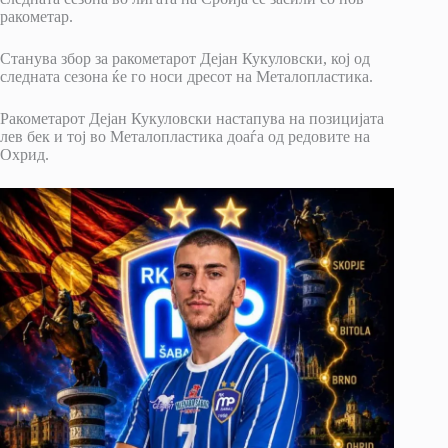
ракометар.
Станува збор за ракометарот Дејан Кукуловски, кој од
следната сезона ќе го носи дресот на Металопластика.
Ракометарот Дејан Кукуловски настапува на позицијата
лев бек и тој во Металопластика доаѓа од редовите на
Охрид.