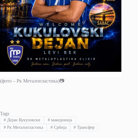
(фото – Рк Металопластика)📷
Tags
#
Дејан Кукуловски
#
македонија
#
Рк Металопластика
#
Србија
#
Трансфер