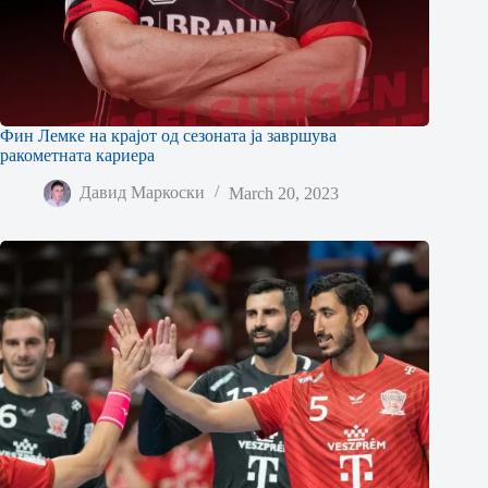
Фин Лемке на крајот од сезоната ја завршува
ракометната кариера
Давид Маркоски
March 20, 2023