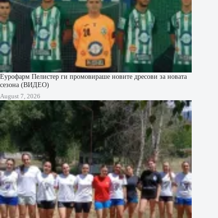
Еурофарм Пелистер ги промовираше новите дресови за новата
сезона (ВИДЕО)
August 7, 2026