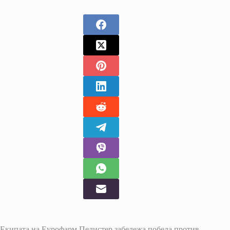
Екипата на Еурофарм Пелистер забележа победа против