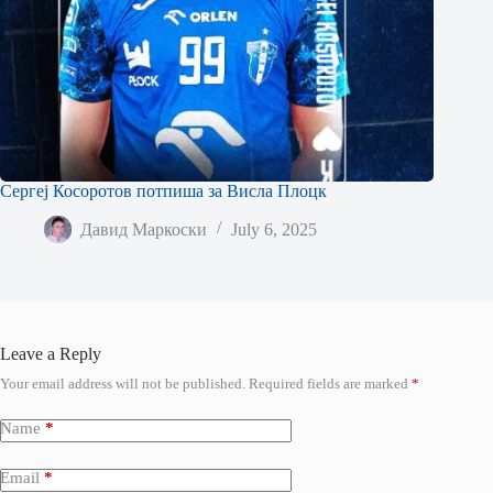
Сергеј Косоротов потпиша за Висла Плоцк
Давид Маркоски
July 6, 2025
Leave a Reply
Your email address will not be published.
Required fields are marked
*
Name
*
Email
*