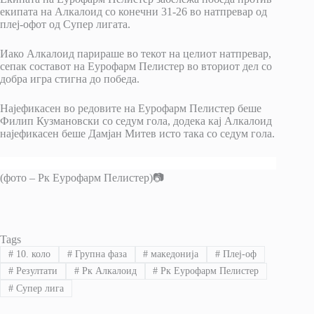
екипата на Алкалоид со конечни 31-26 во натпревар од
плеј-офот од Супер лигата.
Иако Алкалоид парираше во текот на целиот натпревар,
сепак составот на Еурофарм Пелистер во вториот дел со
добра игра стигна до победа.
Најефикасен во редовите на Еурофарм Пелистер беше
Филип Кузмановски со седум гола, додека кај Алкалоид
најефикасен беше Дамјан Митев исто така со седум гола.
(фото – Рк Еурофарм Пелистер)📷
Tags
#
10. коло
#
Групна фаза
#
македонија
#
Плеј-оф
#
Резултати
#
Рк Алкалоид
#
Рк Еурофарм Пелистер
#
Супер лига