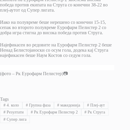
победа против екипата на Струга со конечни 38-22 во
плеј-аутот од Супер лигата.
Иако на полувреме беше нерешено со конечни 15-15,
сепак во второто полувреме Еурофарм Пелистер 2 со
добра игра стигна до висока победа против Струга.
Најефикасен во редовите на Еурофарм Пелистер 2 беше
Ненад Белистојаноски со осум гола, додека кај Струга
најефикасен беше Наум Костов со седум гола.
(фото – Рк Еурофарм Пелистер)📷
Tags
#
4. коло
#
Групна фаза
#
македонија
#
Плеј-аут
#
Резултати
#
Рк Еурофарм Пелистер 2
#
Рк Струга
#
Супер лига