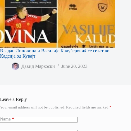
Владан Липовина и Василије Калуѓеровиќ се селат во
Кадсија од Кувајт
Давид Маркоски
June 20, 2023
Leave a Reply
Your email address will not be published.
Required fields are marked
*
Name
*