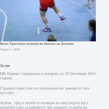
Весна Христоска останува во екипата на Деспина
August 5, 2026
За нас
МК Ракомет страницата е отворена на 29 Октомври 2019
година.
Страната известува за случувањата во ракометот низ
цел свет.
Љубов , труд и желба се вложува во овој портал кој е
посветен само за ракометот чие седиште се наоѓа во