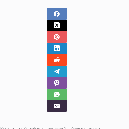
Екипата на Еурофарм Пелистер 2 забележа висока