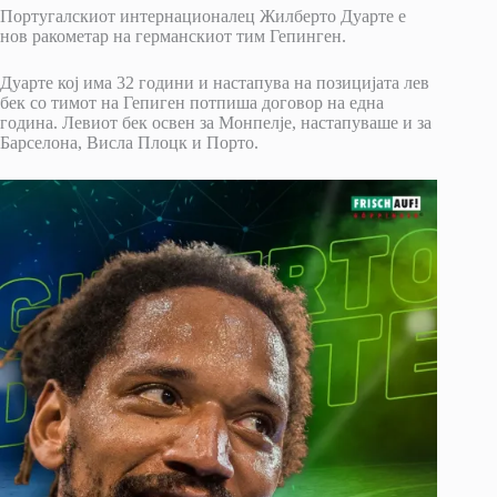
Португалскиот интернационалец Жилберто Дуарте е
нов ракометар на германскиот тим Гепинген.
Дуарте кој има 32 години и настапува на позицијата лев
бек со тимот на Гепиген потпиша договор на една
година. Левиот бек освен за Монпелје, настапуваше и за
Барселона, Висла Плоцк и Порто.