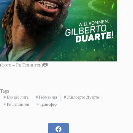
(фото – Рк Гепинген)📷
Tags
#
Бундес лига
#
Германија
#
Жилберто Дуарте
#
Рк Гепинген
#
Трансфер