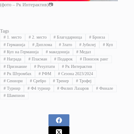
(фото – Рк Интерактив)📷
Tags
#
1. место
#
2. место
#
Благодарница
#
Бронза
#
Германија
#
Диплома
#
Злато
#
Јубилеј
#
Куп
#
Куп на Германија
#
македонија
#
Медал
#
Награда
#
Пласман
#
Подарок
#
Понизок ранг
#
Признание
#
Резултати
#
Рк Интерактив
#
Рк Штромбах
#
РФМ
#
Сезона 2023/2024
#
Сениори
#
Сребро
#
Тренер
#
Трофеј
#
Турнир
#
Ф4 турнир
#
Филип Лазаров
#
Финале
#
Шампион