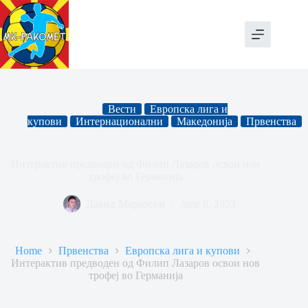
Skip
to
content
Вести
Европска лига и
купови
Интернационални
Македонија
Првенства
Интерактив предводен од Филип Лазаров освои нов
трофеј во Германија
Давид Маркоски
June 8, 2023
Home
Првенства
Европска лига и купови
Интерактив предводен од Филип Лазаров освои нов
трофеј во Германија