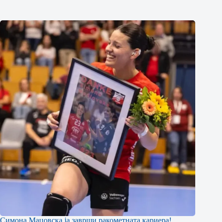
Симона Маџовска ја заврши ракометната кариера!