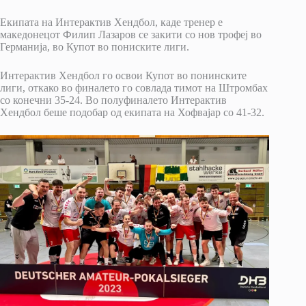
Екипата на Интерактив Хендбол, каде тренер е
македонецот Филип Лазаров се закити со нов трофеј во
Германија, во Купот во пониските лиги.
Интерактив Хендбол го освои Купот во понинските
лиги, откако во финалето го совлада тимот на Штромбах
со конечни 35-24. Во полуфиналето Интерактив
Хендбол беше подобар од екипата на Хофвајар со 41-32.