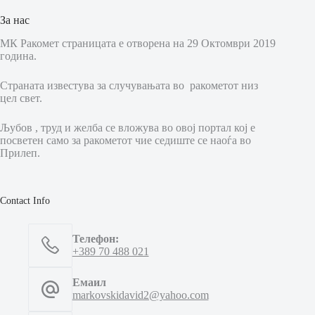
За нас
МК Ракомет страницата е отворена на 29 Октомври 2019
година.
Страната известува за случувањата во ракометот низ
цел свет.
Љубов , труд и желба се вложува во овој портал кој е
посветен само за ракометот чие седиште се наоѓа во
Прилеп.
Contact Info
Телефон:
+389 70 488 021
Емаил
markovskidavid2@yahoo.com