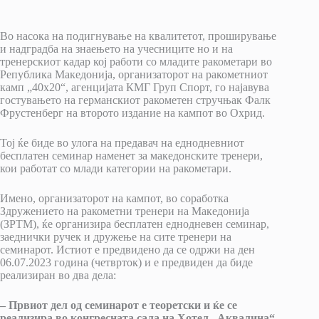
Во насока на подигнување на квалитетот, проширување
и надградба на знаењето на учесниците но и на
тренерскиот кадар кој работи со младите ракометари во
Република Македонија, организаторот на ракометниот
камп „40х20“, агенцијата КМГ Груп Спорт, го најавува
гостувањето на германскиот ракометен стручњак Фалк
Фрустенберг на второто издание на кампот во Охрид.
Тој ќе биде во улога на предавач на еднодневниот
бесплатен семинар наменет за македонските тренери,
кои работат со млади категории на ракометари.
Имено, организаторот на кампот, во соработка
Здружението на ракометни тренери на Македонија
(ЗРТМ), ќе организира бесплатен еднодневен семинар,
заеднички ручек и дружење на сите тренери на
семинарот. Истиот е предвидено да се одржи на ден
06.07.2023 година (четврток) и е предвиден да биде
реализиран во два дела:
– Првиот дел од семинарот е теоретски и ќе се
реализира во конгресната сала на Хотел „Аквалина“