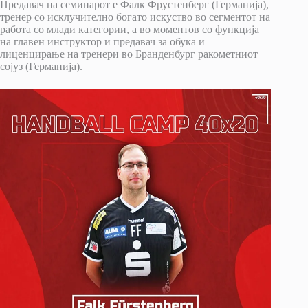
Предавач на семинарот е Фалк Фрустенберг (Германија),
тренер со исклучително богато искуство во сегментот на
работа со млади категории, а во моментов со функција
на главен инструктор и предавач за обука и
лиценцирање на тренери во Бранденбург ракометниот
сојуз (Германија).