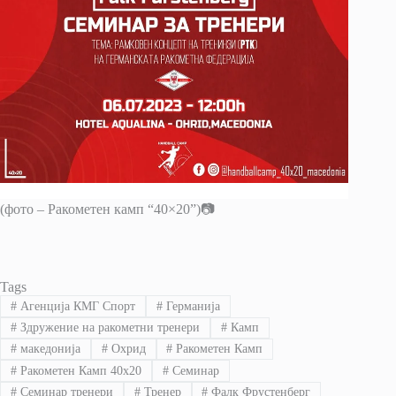
(фото – Ракометен камп “40×20”)📷
Tags
#
Агенција КМГ Спорт
#
Германија
#
Здружение на ракометни тренери
#
Камп
#
македонија
#
Охрид
#
Ракометен Камп
#
Ракометен Камп 40x20
#
Семинар
#
Семинар тренери
#
Тренер
#
Фалк Фрустенберг