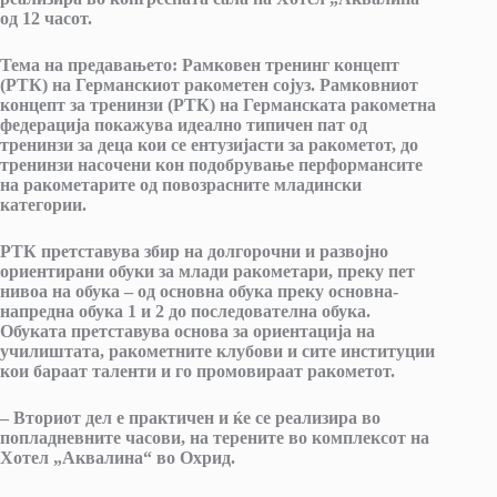
од 12 часот.
Тема на предавањето: Рамковен тренинг концепт
(РТК) на Германскиот ракометен сојуз. Рамковниот
концепт за тренинзи (РТК) на Германската ракометна
федерација покажува идеално типичен пат од
тренинзи за деца кои се ентузијасти за ракометот, до
тренинзи насочени кон подобрување перформансите
на ракометарите од повозрасните младински
категории.
РТК претставува збир на долгорочни и развојно
ориентирани обуки за млади ракометари, преку пет
нивоа на обука – од основна обука преку основна-
напредна обука 1 и 2 до последователна обука.
Обуката претставува основа за ориентација на
училиштата, ракометните клубови и сите институции
кои бараат таленти и го промовираат ракометот.
– Вториот дел е практичен и ќе се реализира во
попладневните часови, на терените во комплексот на
Хотел „Аквалина“ во Охрид.