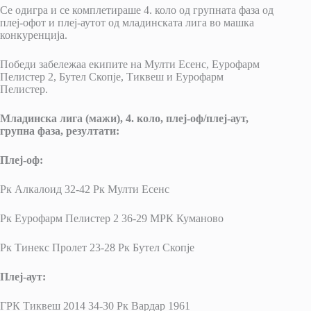
Се одигра и се комплетираше 4. коло од групната фаза од
плеј-офот и плеј-аутот од младинската лига во машка
конкуренција.
Победи забележаа екипите на Мулти Есенс, Еурофарм
Пелистер 2, Бутел Скопје, Тиквеш и Еурофарм
Пелистер.
Младинска лига (мажи), 4. коло, плеј-оф/плеј-аут,
групна фаза, резултати:
Плеј-оф:
Рк Алкалоид 32-42 Рк Мулти Есенс
Рк Еурофарм Пелистер 2 36-29 МРК Куманово
Рк Тинекс Пролет 23-28 Рк Бутел Скопје
Плеј-аут:
ГРК Тиквеш 2014 34-30 Рк Вардар 1961