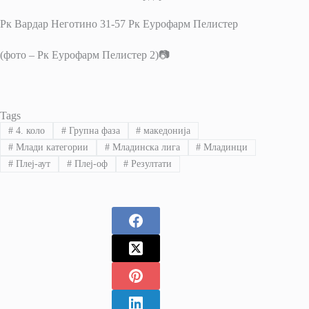
Рк Вардар Неготино 31-57 Рк Еурофарм Пелистер
(фото – Рк Еурофарм Пелистер 2)📷
Tags
#
4. коло
#
Групна фаза
#
македонија
#
Млади категории
#
Младинска лига
#
Младинци
#
Плеј-аут
#
Плеј-оф
#
Резултати