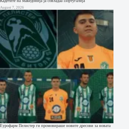
Кадетите на Македонија ја совладаа Португалија
August 7, 2026
Еурофарм Пелистер ги промовираше новите дресови за новата