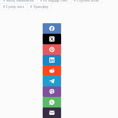
#
Матеј Јовановски
#
Рк Вардар 1961
#
Стручен штаб
#
Супер лига
#
Трансфер