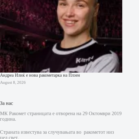
Андреа Илиќ е нова ракометарка на Плзен
August 8, 2026
За нас
МК Ракомет страницата е отворена на 29 Октомври 2019
година.
Страната известува за случувањата во ракометот низ
цел свет.