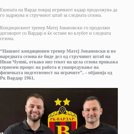
Екипата на Варда покрај играчкиот кадар продолжува да
го задржува и стручниот штаб за следната сезона.
Кондицискиот тренер Матеј Јовановски го продолжи
договорот со Вардар и ќе остане во клубот и следната
сезона.
“Нашиот кондиционен тренер Матеј Јовановски и во
наредната сезона ќе биде дел од стручниот штаб на
Иван Чупиќ, откако низ текот на цела сезона прикажа
сериозен процес на работа и унапредување на
физичката подготвеност на играчите”, – објавија од
Рк Вардар 1961.