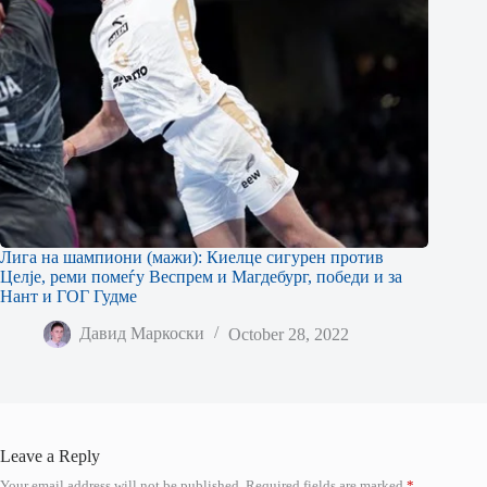
Лига на шампиони (мажи): Киелце сигурен против
Целје, реми помеѓу Веспрем и Магдебург, победи и за
Нант и ГОГ Гудме
Давид Маркоски
October 28, 2022
Leave a Reply
Your email address will not be published.
Required fields are marked
*