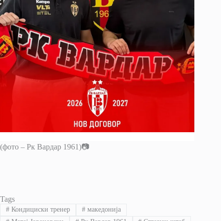
(фото – Рк Вардар 1961)📷
Tags
#
Кондициски тренер
#
македонија