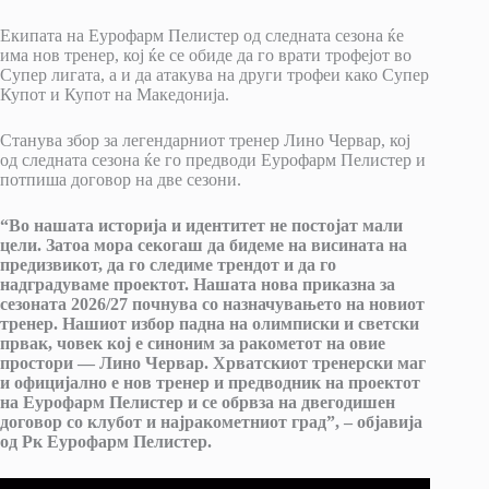
Екипата на Еурофарм Пелистер од следната сезона ќе
има нов тренер, кој ќе се обиде да го врати трофејот во
Супер лигата, а и да атакува на други трофеи како Супер
Купот и Купот на Македонија.
Станува збор за легендарниот тренер Лино Червар, кој
од следната сезона ќе го предводи Еурофарм Пелистер и
потпиша договор на две сезони.
“Во нашата историја и идентитет не постојат мали
цели. Затоа мора секогаш да бидеме на висината на
предизвикот, да го следиме трендот и да го
надградуваме проектот. Нашата нова приказна за
сезоната 2026/27 почнува со назначувањето на новиот
тренер. Нашиот избор падна на олимписки и светски
првак, човек кој е синоним за ракометот на овие
простори — Лино Червар. Хрватскиот тренерски маг
и официјално е нов тренер и предводник на проектот
на Еурофарм Пелистер и се обрвза на двегодишен
договор со клубот и најракометниот град”, – објавија
од Рк Еурофарм Пелистер.