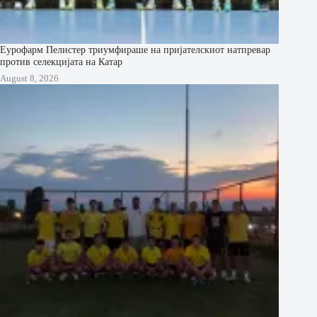
Еурофарм Пелистер триумфираше на пријателскиот натпревар
против селекцијата на Катар
August 8, 2026