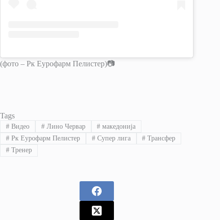
(фото – Рк Еурофарм Пелистер)📷
Tags
#
Видео
#
Лино Червар
#
македонија
#
Рк Еурофарм Пелистер
#
Супер лига
#
Трансфер
#
Тренер