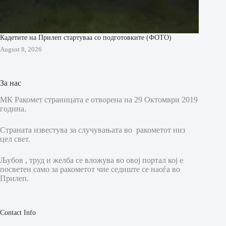
Кадетите на Прилеп стартуваа со подготовките (ФОТО)
August 8, 2026
За нас
МК Ракомет страницата е отворена на 29 Октомври 2019
година.
Страната известува за случувањата во ракометот низ
цел свет.
Љубов , труд и желба се вложува во овој портал кој е
посветен само за ракометот чие седиште се наоѓа во
Прилеп.
Contact Info