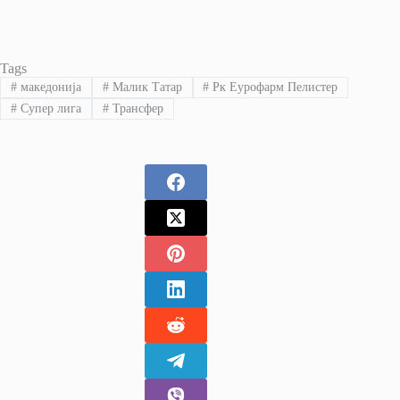
Tags
#
македонија
#
Малик Татар
#
Рк Еурофарм Пелистер
#
Супер лига
#
Трансфер