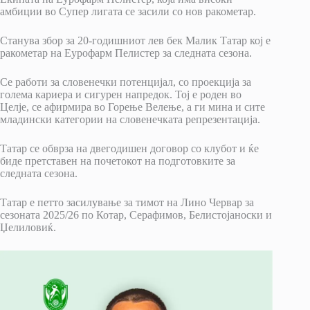
амбиции во Супер лигата се засили со нов ракометар.
Станува збор за 20-годишниот лев бек Малик Татар кој е
ракометар на Еурофарм Пелистер за следната сезона.
Се работи за словенечки потенцијал, со проекција за
голема кариера и сигурен напредок. Тој е роден во
Целје, се афирмира во Горење Велење, а ги мина и сите
младински категории на словенечката репрезентација.
Татар се обврза на двегодишен договор со клубот и ќе
биде претставен на почетокот на подготовките за
следната сезона.
Татар е петто засилување за тимот на Лино Червар за
сезоната 2025/26 по Котар, Серафимов, Белистојаноски и
Џелиловиќ.