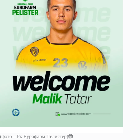
(фото – Рк Еурофарм Пелистер)📷