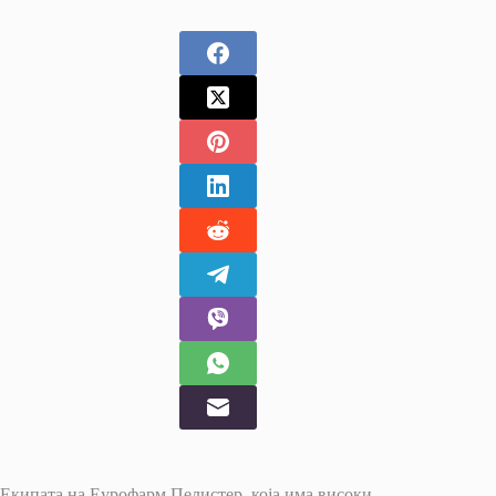
Екипата на Еурофарм Пелистер, која има високи