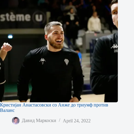
Кристијан Анастасовски со Анже до триумф против
Валанс
Давид Маркоски
April 24, 2022