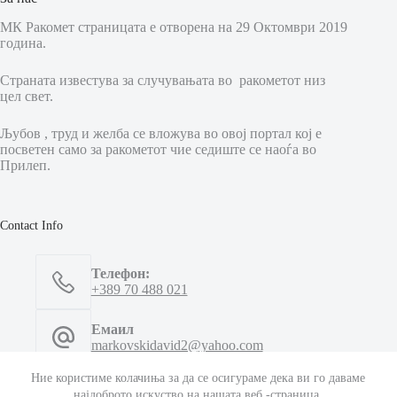
МК Ракомет страницата е отворена на 29 Октомври 2019
година.
Страната известува за случувањата во ракометот низ
цел свет.
Љубов , труд и желба се вложува во овој портал кој е
посветен само за ракометот чие седиште се наоѓа во
Прилеп.
Contact Info
Телефон:
+389 70 488 021
Емаил
markovskidavid2@yahoo.com
Ние користиме колачиња за да се осигураме дека ви го даваме
Емаил
најдоброто искуство на нашата веб -страница.