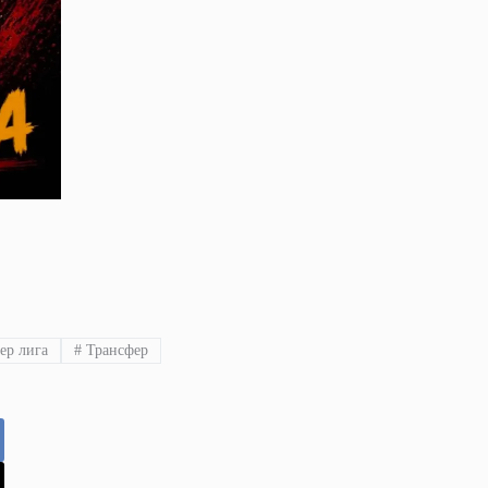
ер лига
#
Трансфер