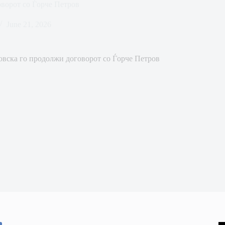
оворот со Ѓорче Петров
June 21, 2026
овска го продолжи договорот со Ѓорче Петров