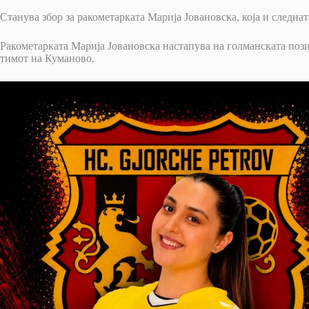
Станува збор за ракометарката Марија Јовановска, која и следнат
Ракометарката Марија Јовановска настапува на голманската пози
тимот на Куманово.