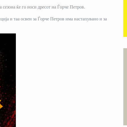
а сезона ќе го носи дресот на Ѓорче Петров.
ција и таа освен за Ѓорче Петров има настапувано и за