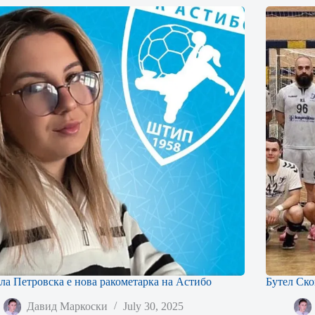
ла Петровска е нова ракометарка на Астибо
Бутел Ско
Давид Маркоски
July 30, 2025