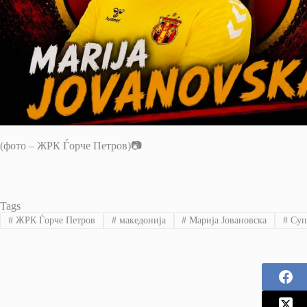
(фото – ЖРК Ѓорче Петров)📷
Tags
#
ЖРК Ѓорче Петров
#
македонија
#
Марија Јовановска
#
Суп