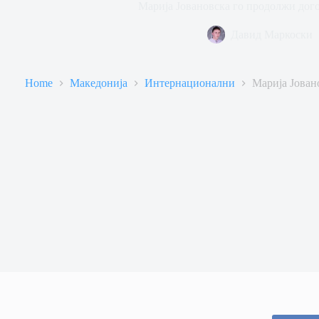
Марија Јовановска го продолжи дог
Давид Маркоски
Home
Македонија
Интернационални
Марија Јован