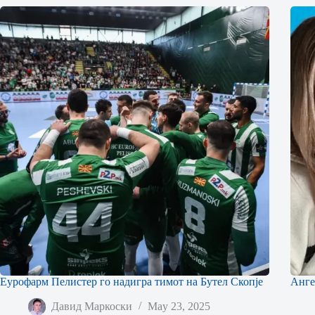
Еурофарм Пелистер го надигра тимот на Бутел Скопје
Анге
Давид Маркоски
May 23, 2025