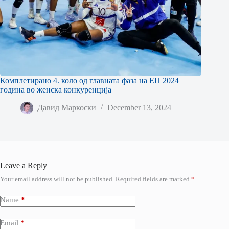
Комплетирано 4. коло од главната фаза на ЕП 2024
година во женска конкуренција
Давид Маркоски
December 13, 2024
Leave a Reply
Your email address will not be published.
Required fields are marked
*
Name
*
Email
*