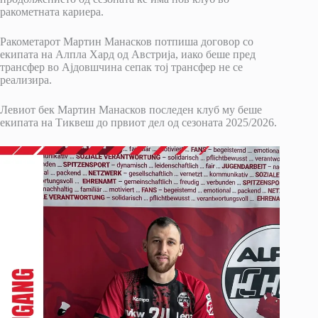
ракометната кариера.
Ракометарот Мартин Манасков потпиша договор со
екипата на Алпла Хард од Австрија, иако беше пред
трансфер во Ајдовшчина сепак тој трансфер не се
реализира.
Левиот бек Мартин Манасков последен клуб му беше
екипата на Тиквеш до првиот дел од сезоната 2025/2026.