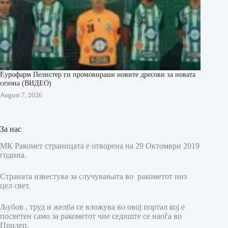
Еурофарм Пелистер ги промовираше новите дресови за новата
сезона (ВИДЕО)
August 7, 2026
За нас
МК Ракомет страницата е отворена на 29 Октомври 2019
година.
Страната известува за случувањата во ракометот низ
цел свет.
Љубов , труд и желба се вложува во овој портал кој е
посветен само за ракометот чие седиште се наоѓа во
Прилеп.