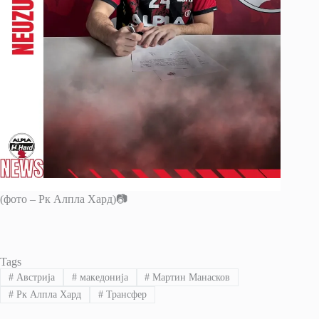
(фото – Рк Алпла Хард)📷
Tags
#
Австрија
#
македонија
#
Мартин Манасков
#
Рк Алпла Хард
#
Трансфер