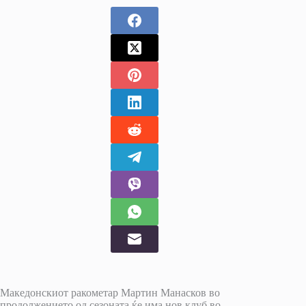
Македонскиот ракометар Мартин Манасков во
продолжението од сезоната ќе има нов клуб во