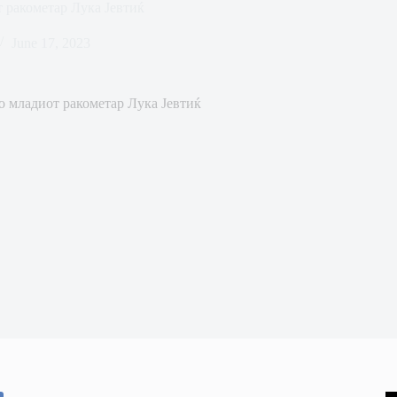
т ракометар Лука Јевтиќ
June 17, 2023
о младиот ракометар Лука Јевтиќ