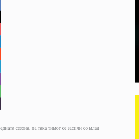
ната сезона, па така тимот се засили со млад