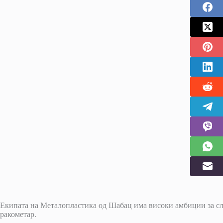
Екипата на Металопластика од Шабац има високи амбиции за след
ракометар.