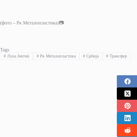
(фото – Рк Металопластика)📷
Tags
#
Лука Јевтиќ
#
Рк Металопластика
#
Србија
#
Трансфер