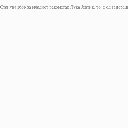
Станува збор за младиот ракометар Лука Јевтиќ, тој е од генерац