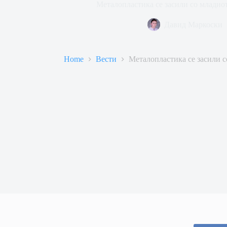
Металопластика се засили со младио
Давид Маркоски
Home
Вести
Металопластика се засили с