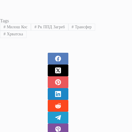
Tags
#
Милош Кос
#
Рк ППД Загреб
#
Трансфер
#
Хрватска