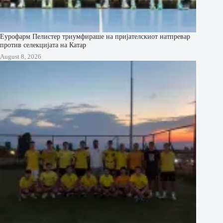
Еурофарм Пелистер триумфираше на пријателскиот натпревар
против селекцијата на Катар
August 8, 2026