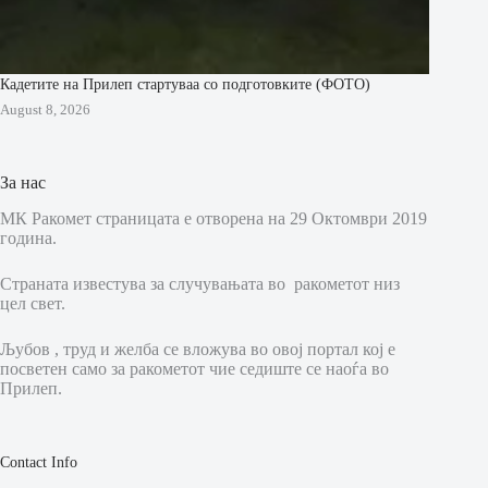
Кадетите на Прилеп стартуваа со подготовките (ФОТО)
August 8, 2026
За нас
МК Ракомет страницата е отворена на 29 Октомври 2019
година.
Страната известува за случувањата во ракометот низ
цел свет.
Љубов , труд и желба се вложува во овој портал кој е
посветен само за ракометот чие седиште се наоѓа во
Прилеп.
Contact Info