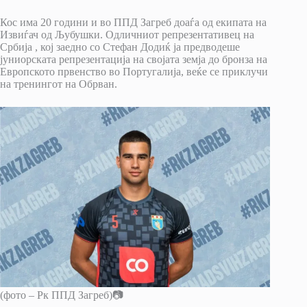
Кос има 20 години и во ППД Загреб доаѓа од екипата на
Извиѓач од Љубушки. Одличниот репрезентативец на
Србија , кој заедно со Стефан Додиќ ја предводеше
јуниорската репрезентација на својата земја до бронза на
Европското првенство во Португалија, веќе се приклучи
на тренингот на Обрван.
(фото – Рк ППД Загреб)📷