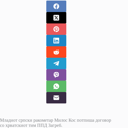
Младиот српски ракометар Милос Кос потпиша договор
со хрватскиот тим ППД Загреб.