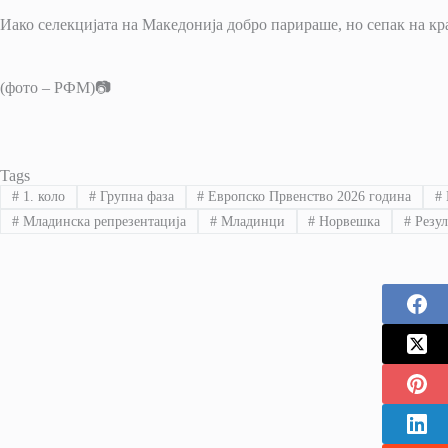
Иако селекцијата на Македонија добро парираше, но сепак на кр
(фото – РФМ)📷
Tags
#
1. коло
#
Групна фаза
#
Европско Првенство 2026 година
#
#
Младинска репрезентација
#
Младинци
#
Норвешка
#
Резул