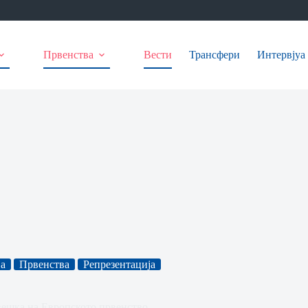
Првенства
Вести
Трансфери
Интервјуа
а
Првенства
Репрезентација
вешка на Европското првенство