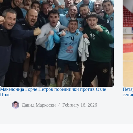
Македонија Ѓорче Петров победнички против Овче
Пета
Поле
сени
Давид Маркоски
February 16, 2026