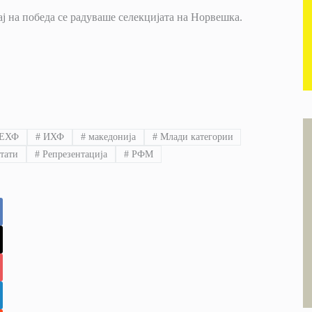
ај на победа се радуваше селекцијата на Норвешка.
ЕХФ
#
ИХФ
#
македонија
#
Млади категории
тати
#
Репрезентација
#
РФМ