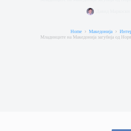
Давид Маркоски
Home
Македонија
Инте
Младинците на Македонија загубија од Нор