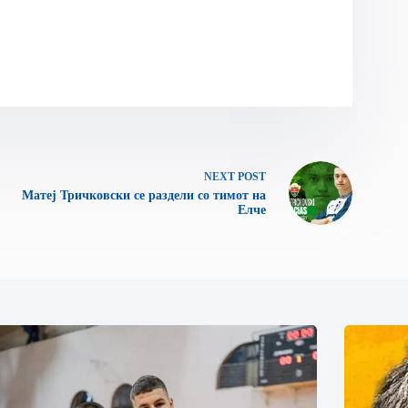
NEXT
POST
Матеј Тричковски се раздели со тимот на
Елче