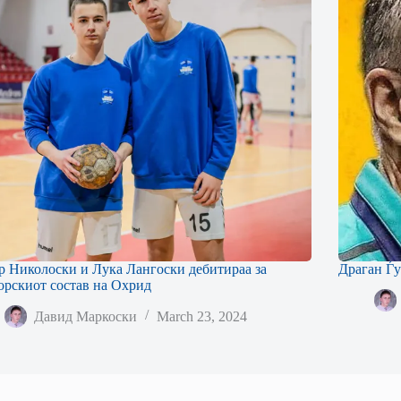
р Николоски и Лука Лангоски дебитираа за
Драган Ѓу
орскиот состав на Охрид
Давид Маркоски
March 23, 2024