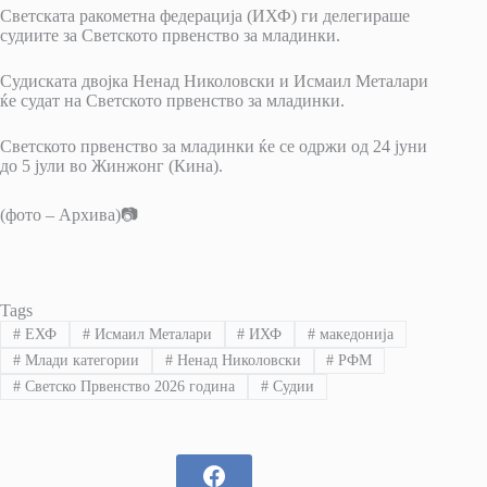
Светската ракометна федерација (ИХФ) ги делегираше
судиите за Светското првенство за младинки.
Судиската двојка Ненад Николовски и Исмаил Металари
ќе судат на Светското првенство за младинки.
Светското првенство за младинки ќе се одржи од 24 јуни
до 5 јули во Жинжонг (Кина).
(фото – Архива)📷
Tags
#
ЕХФ
#
Исмаил Металари
#
ИХФ
#
македонија
#
Млади категории
#
Ненад Николовски
#
РФМ
#
Светско Првенство 2026 година
#
Судии