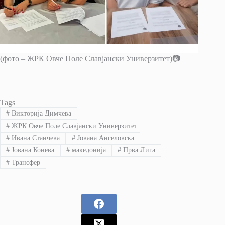
(фото – ЖРК Овче Поле Славјански Универзитет)📷
Tags
#
Викторија Димчева
#
ЖРК Овче Поле Славјански Универзитет
#
Ивана Станчева
#
Јована Ангеловска
#
Јована Конева
#
македонија
#
Прва Лига
#
Трансфер