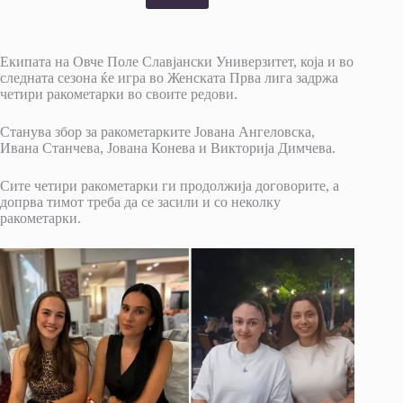
Екипата на Овче Поле Славјански Универзитет, која и во
следната сезона ќе игра во Женската Прва лига задржа
четири ракометарки во своите редови.
Станува збор за ракометарките Јована Ангеловска,
Ивана Станчева, Јована Конева и Викторија Димчева.
Сите четири ракометарки ги продолжија договорите, а
допрва тимот треба да се засили и со неколку
ракометарки.