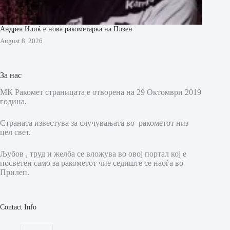
Андреа Илиќ е нова ракометарка на Плзен
August 8, 2026
За нас
МК Ракомет страницата е отворена на 29 Октомври 2019
година.
Страната известува за случувањата во ракометот низ
цел свет.
Љубов , труд и желба се вложува во овој портал кој е
посветен само за ракометот чие седиште се наоѓа во
Прилеп.
Contact Info