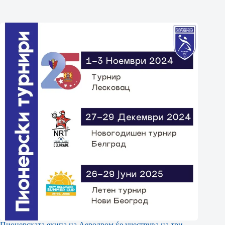
Пионерската екипа на Аеродром ќе учествува на три