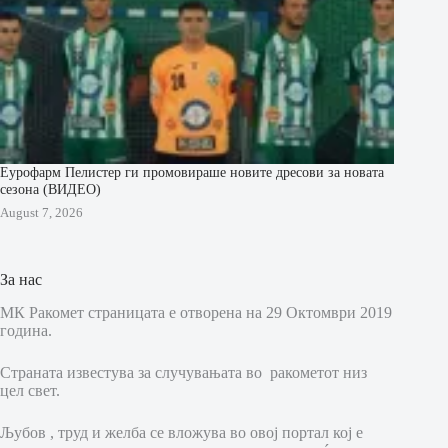
Еурофарм Пелистер ги промовираше новите дресови за новата
сезона (ВИДЕО)
August 7, 2026
За нас
МК Ракомет страницата е отворена на 29 Октомври 2019
година.
Страната известува за случувањата во ракометот низ
цел свет.
Љубов , труд и желба се вложува во овој портал кој е