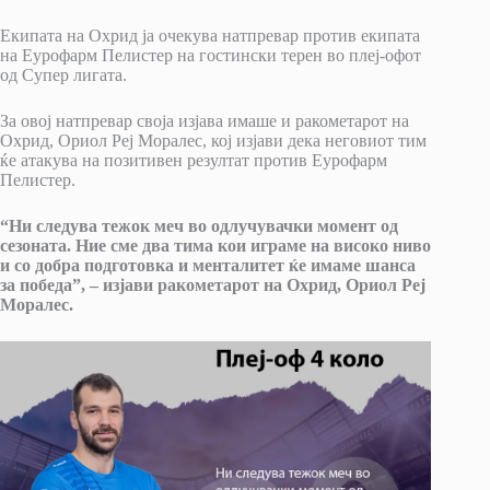
Екипата на Охрид ја очекува натпревар против екипата
на Еурофарм Пелистер на гостински терен во плеј-офот
од Супер лигата.
За овој натпревар своја изјава имаше и ракометарот на
Охрид, Ориол Реј Моралес, кој изјави дека неговиот тим
ќе атакува на позитивен резултат против Еурофарм
Пелистер.
“Ни следува тежок меч во одлучувачки момент од
сезоната. Ние сме два тима кои играме на високо ниво
и со добра подготовка и менталитет ќе имаме шанса
за победа”, – изјави ракометарот на Охрид, Ориол Реј
Моралес.