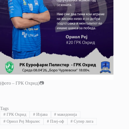
(фото – ГРК Охрид)📷
Tags
#
ГРК Охрид
#
Изјава
#
македонија
#
Ориол Реј Моралес
#
Плеј-оф
#
Супер лига