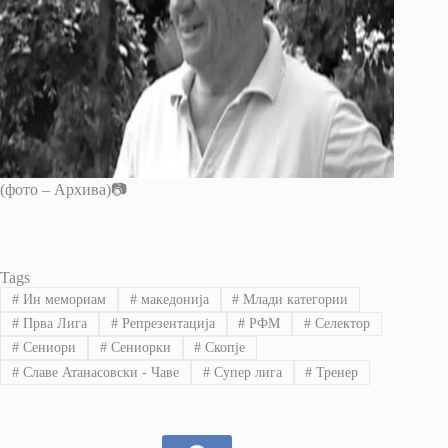
(фото – Архива)📷
Tags
#
Ин мемориам
#
македонија
#
Млади категории
#
Прва Лига
#
Репрезентација
#
РФМ
#
Селектор
#
Сениори
#
Сениорки
#
Скопје
#
Славе Атанасовски - Чаве
#
Супер лига
#
Тренер