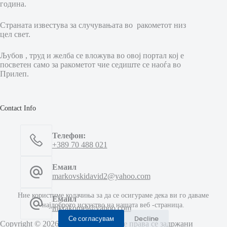
година.
Страната известува за случувањата во ракометот низ
цел свет.
Љубов , труд и желба се вложува во овој портал кој е
посветен само за ракометот чие седиште се наоѓа во
Прилеп.
Contact Info
Телефон:
+389 70 488 021
Емаил
markovskidavid2@yahoo.com
Ние користиме колачиња за да се осигураме дека ви го даваме
Емаил
најдоброто искуство на нашата веб -страница.
mkrakomet@yahoo.com
Се согласувам
Decline
Copyright © 2026 МК Ракомет - Сите права се задржани