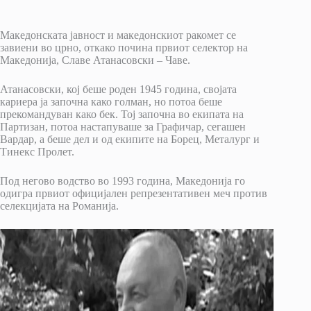
Македонската јавност и македонскиот ракомет се
завиени во црно, откако почина првиот селектор на
Македонија, Славе Атанасовски – Чаве.
Атанасовски, кој беше роден 1945 година, својата
кариера ја започна како голман, но потоа беше
прекомандуван како бек. Тој започна во екипата на
Партизан, потоа настапуваше за Графичар, сегашен
Вардар, а беше дел и од екипите на Борец, Металург и
Тинекс Пролет.
Под негово водство во 1993 година, Македонија го
одигра првиот официјален репрезентативен меч против
селекцијата на Романија.