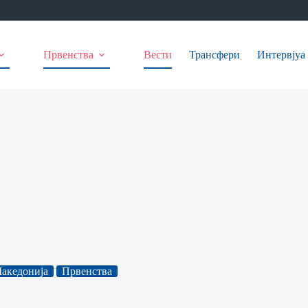
Првенства
Вести
Трансфери
Интервјуа
акедонија
Првенства