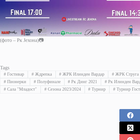
(фото – Рк Јехона)📷
Tags
#
Гостивар
#
Ждрепка
#
ЖРК Илинден Вардар
#
ЖРК Струга 
#
Пионерки
#
Полуфинале
#
Рк Динг 2021
#
Рк Илинден Вар
#
Сала "Младост"
#
Сезона 2023/2024
#
Турнир
#
Турнир Гост