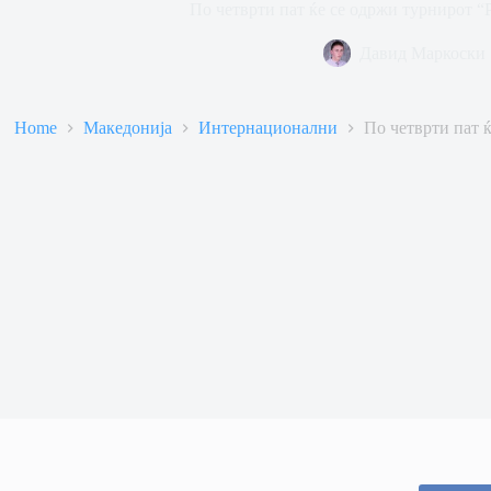
По четврти пат ќе се одржи турнирот “Р
Давид Маркоски
Home
Македонија
Интернационални
По четврти пат ќ