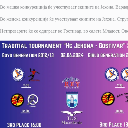
Во машка конкуренција ќе учествуваат екипите на Јехона, Вард
Во женска конкуренција ќе учествуваат екипите на Јехона, Стру
Натпреварите ќе се одиграат во Гостивар, во салата Младост. О