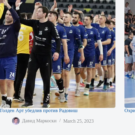
Голден Арт убедлив против Радовиш
Охри
Давид Маркоски
March 25, 2023