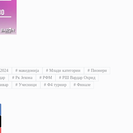
2024
#
македонија
#
Млади категории
#
Пионери
дар
#
Рк Јехона
#
РФМ
#
РШ Вардар Охрид
ивар
#
Учесници
#
Ф4 турнир
#
Финале