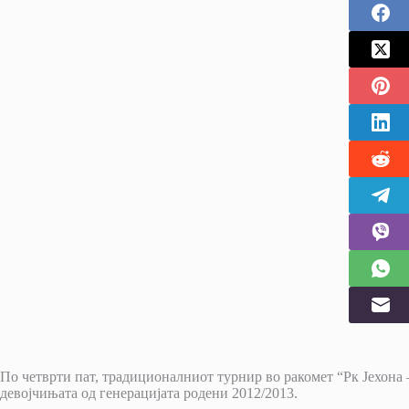
По четврти пат, традиционалниот турнир во ракомет “Рк Јехона
девојчињата од генерацијата родени 2012/2013.