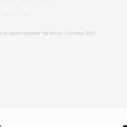
к Јехона – Гостивар 2024”
June 2, 2024
е се одржи турнирот “Рк Јехона – Гостивар 2024”