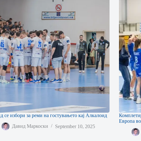
д се избори за реми на гостувањето кај Алкалоид
Комплетир
Европа во
Давид Маркоски
September 10, 2025