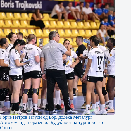
Ѓорче Петров загуби од Бор, додека Металург
Автокоманда поразен од Будуќност на турнирот во
Скопје