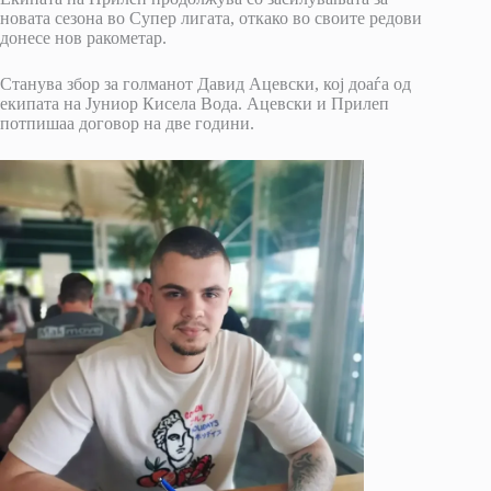
новата сезона во Супер лигата, откако во своите редови
донесе нов ракометар.
Станува збор за голманот Давид Ацевски, кој доаѓа од
екипата на Јуниор Кисела Вода. Ацевски и Прилеп
потпишаа договор на две години.