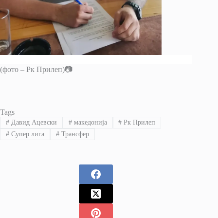
(фото – Рк Прилеп)📷
Tags
#
Давид Ацевски
#
македонија
#
Рк Прилеп
#
Супер лига
#
Трансфер