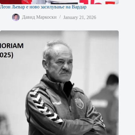
Леон Љевар е ново засилување на Вардар
Давид Маркоски
January 21, 2026