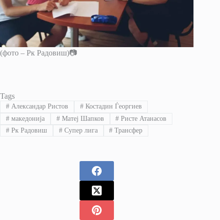
(фото – Рк Радовиш)📷
Tags
#
Александар Ристов
#
Костадин Ѓеоргиев
#
македонија
#
Матеј Шапков
#
Ристе Атанасов
#
Рк Радовиш
#
Супер лига
#
Трансфер