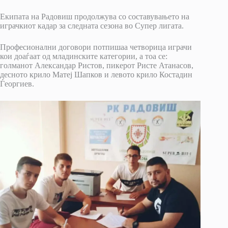
Екипата на Радовиш продолжува со составувањето на
играчкиот кадар за следната сезона во Супер лигата.
Професионални договори потпишаа четворица играчи
кои доаѓаат од младинските категории, а тоа се:
голманот Александар Ристов, пикерот Ристе Атанасов,
десното крило Матеј Шапков и левото крило Костадин
Ѓеоргиев.