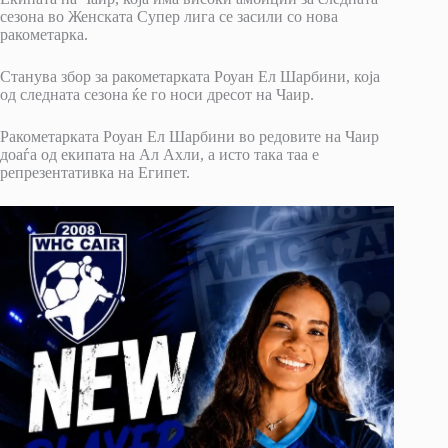
сезона во Женската Супер лига се засили со нова
ракометарка.
Станува збор за ракометарката Роуан Ел Шарбини, која
од следната сезона ќе го носи дресот на Чаир.
Ракометарката Роуан Ел Шарбини во редовите на Чаир
доаѓа од екипата на Ал Ахли, а исто така таа е
репрезентативка на Египет.