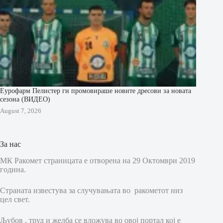
Еурофарм Пелистер ги промовираше новите дресови за новата
сезона (ВИДЕО)
August 7, 2026
За нас
МК Ракомет страницата е отворена на 29 Октомври 2019
година.
Страната известува за случувањата во ракометот низ
цел свет.
Љубов , труд и желба се вложува во овој портал кој е