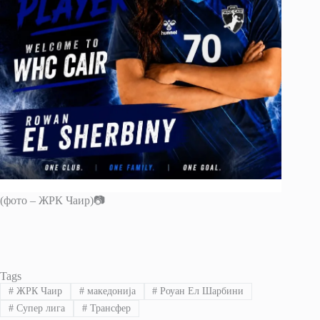
(фото – ЖРК Чаир)📷
Tags
#
ЖРК Чаир
#
македонија
#
Роуан Ел Шарбини
#
Супер лига
#
Трансфер