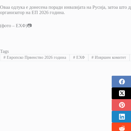
Оваа одлука е донесена поради инвазијата на Русија, затоа што 
организатор на ЕП 2026 година.
(фото – ЕХФ)📷
Tags
#
Европско Првенство 2026 година
#
ЕХФ
#
Извршен комитет