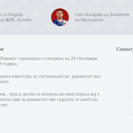
у со Марија
Глеб Калараш од Балинген
од ЖРК Астибо
во Мелсунген
ас
Contact
Ракомет страницата е отворена на 29 Октомври
9 година.
аната известува за случувањата во ракометот низ
свет.
в , труд и желба се вложува во овој портал кој е
ветен само за ракометот чие седиште се наоѓа во
леп.