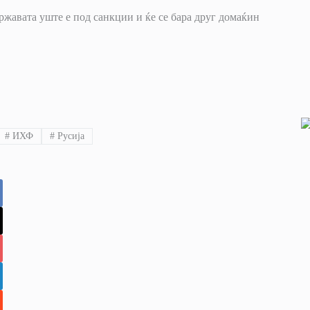
државата уште е под санкции и ќе се бара друг домаќин
#
ИХФ
#
Русија