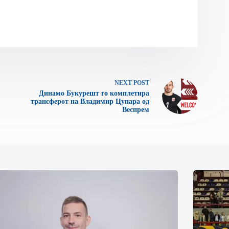
NEXT
POST
Динамо Букурешт го комплетира
трансферот на Владимир Цупара од
Веспрем