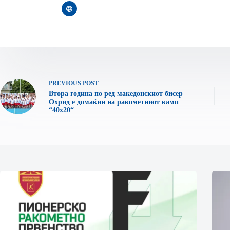
PREVIOUS
POST
Втора година по ред македонскиот бисер
Охрид е домаќин на ракометниот камп
“40х20“