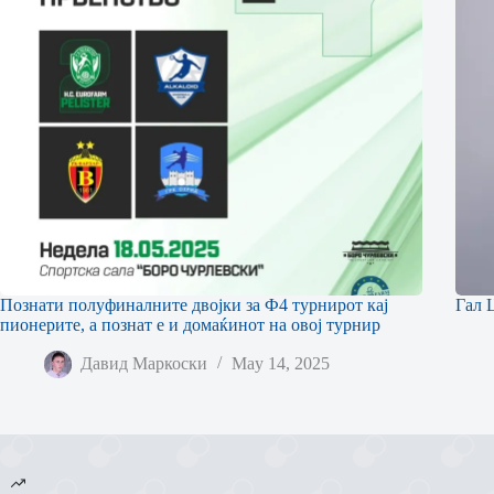
Познати полуфиналните двојки за Ф4 турнирот кај
Гал 
пионерите, а познат е и домаќинот на овој турнир
Давид Маркоски
May 14, 2025