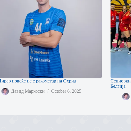
Цирар повеќе не е ракометар на Охрид
Сениоркит
Белгија
Давид Маркоски
October 6, 2025