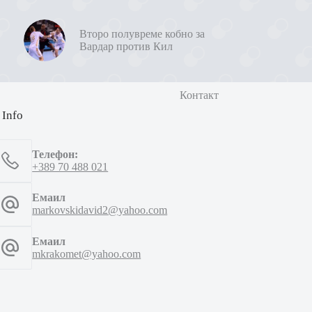
Второ полувреме кобно за
Вардар против Кил
Контакт
 Info
Телефон:
+389 70 488 021
Емаил
markovskidavid2@yahoo.com
Емаил
mkrakomet@yahoo.com