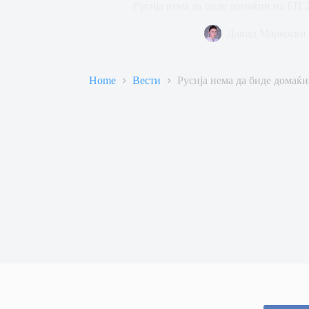
Русија нема да биде домаќин на ЕП
Давид Маркоски
Home
Вести
Русија нема да биде домаќ