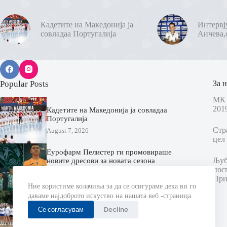
Кадетите на Македонија ја
Интервј
совладаа Португалија
Анчева,
Popular Posts
За н
МК 
201
Кадетите на Македонија ја совладаа
Португалија
Стр
August 7, 2026
цел 
Еурофарм Пелистер ги промовираше
Љубо
новите дресови за новата сезона
пос
(ВИДЕО)
При
August 7, 2026
Ние користиме колачиња за да се осигураме дека ви го
даваме најдоброто искуство на нашата веб -страница.
Екипата на Овче Поле Славјански
Универзитет ги стартуваше подготовките
Се согласувам
Decline
за новата сезона (ФОТО)