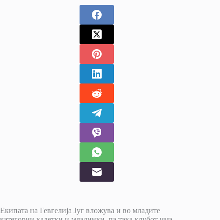
Екипата на Гевгелија Југ вложува и во младите
категории кадетки и младинки, па така клубот има