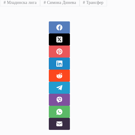
#
Младинска лига
#
Симона Динева
#
Трансфер