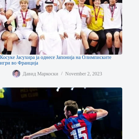
Косуке Јасухира ја однесе Јапонија на Олимписките
игри во Франција
Давид Маркоски
November 2, 2023