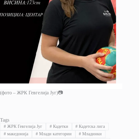
(фото – ЖРК Гевгелија Југ)📷
Tags
#
ЖРК Гевгелија Југ
#
Кадетки
#
Кадетска лига
#
македонија
#
Млади категории
#
Младинки