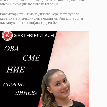
високи амбиции во сите категории.
Ракометарката Симона Динева која настапува за
кадетската и младинската екипа на Гевгелија Југ и
настапува на позицијата среден бек.