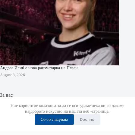
Андреа Илиќ е нова ракометарка на Плзен
August 8, 2026
За нас
МК Ракомет страницата е отворена на 29 Октомври 2019
Ние користиме колачиња за да се осигураме дека ви го даваме
година.
најдоброто искуство на нашата веб -страница.
Се согласувам
Decline
Страната известува за случувањата во ракометот низ
цел свет.