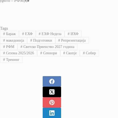
(фото – РФМ)📷
Tags
#
Бараж
#
ЕХФ
#
ЕХФ Недела
#
ИХФ
#
македонија
#
Подготовки
#
Репрезентација
#
РФМ
#
Светско Првенство 2027 година
#
Сезона 2025/2026
#
Сениори
#
Скопје
#
Собир
#
Тренинг