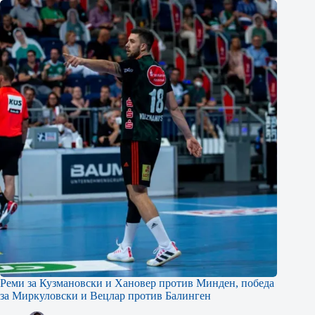
Реми за Кузмановски и Хановер против Минден, победа
за Миркуловски и Вецлар против Балинген