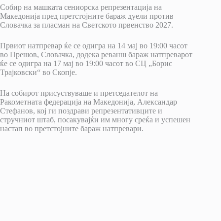
Собир на машката сениорска репрезентација на
Македонија пред претстојните бараж дуели против
Словачка за пласман на Светското првенство 2027.
Првиот натпревар ќе се одигра на 14 мај во 19:00 часот
во Прешов, Словачка, додека реванш бараж натпреварот
ќе се одигра на 17 мај во 19:00 часот во СЦ „Борис
Трајковски“ во Скопје.
На собирот присуствуваше и претседателот на
Ракометната федерација на Македонија, Александар
Стефанов, кој ги поздрави репрезентативците и
стручниот штаб, посакувајќи им многу среќа и успешен
настап во претстојните бараж натпревари.