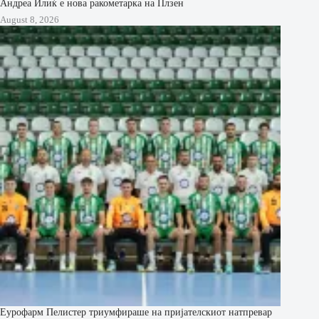
Андреа Илиќ е нова ракометарка на Плзен
August 8, 2026
Еурофарм Пелистер триумфираше на пријателскиот натпревар